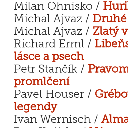
Milan Ohnisko /
Huri
Michal Ajvaz /
Druhé
Michal Ajvaz /
Zlatý 
Richard Erml /
Libeň
lásce a psech
Petr Stančík /
Pravomi
promlčení
Pavel Houser /
Grébo
legendy
Ivan Wernisch /
Alma