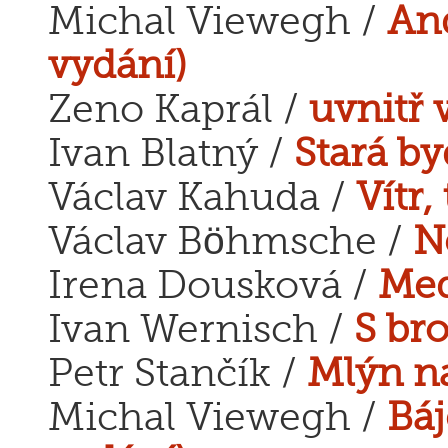
Michal Viewegh /
And
vydání)
Zeno Kaprál /
uvnitř 
Ivan Blatný /
Stará by
Václav Kahuda /
Vítr
Václav Böhmsche /
N
Irena Dousková /
Med
Ivan Wernisch /
S br
Petr Stančík /
Mlýn n
Michal Viewegh /
Báj