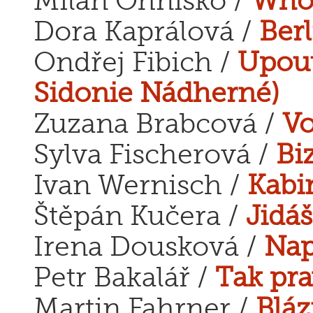
Milan Ohnisko /
Who 
Dora Kaprálová /
Berl
Ondřej Fibich /
Upout
Sidonie Nádherné)
Zuzana Brabcová /
Vo
Sylva Fischerová /
Bi
Ivan Wernisch /
Kabi
Štěpán Kučera /
Jidáš
Irena Dousková /
Nap
Petr Bakalář /
Tak pr
Martin Fahrner /
Bláz