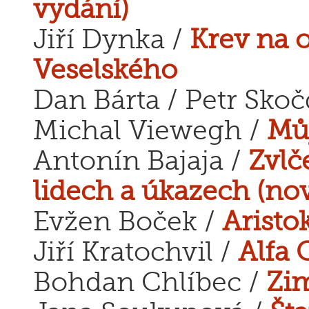
vydání)
Jiří Dynka /
Krev na 
Veselského
Dan Bárta / Petr Sko
Michal Viewegh /
Můj
Antonín Bajaja /
Zvlč
lidech a úkazech (no
Evžen Boček /
Aristo
Jiří Kratochvil /
Alfa 
Bohdan Chlíbec /
Zi