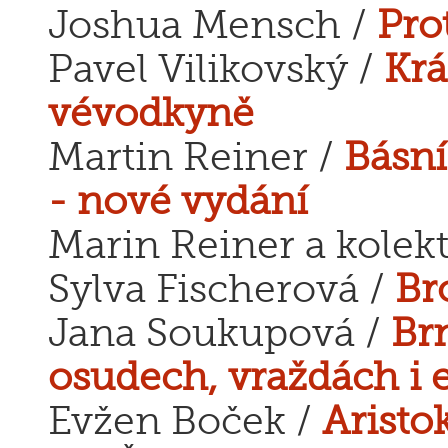
Joshua Mensch /
Pro
Pavel Vilikovský /
Krá
vévodkyně
Martin Reiner /
Básní
- nové vydání
Marin Reiner a kolekt
Sylva Fischerová /
Br
Jana Soukupová /
Br
osudech, vraždách i 
Evžen Boček /
Aristo