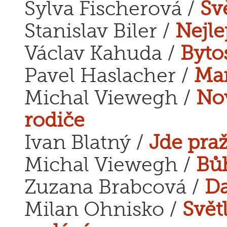
Sylva Fischerová /
Sv
Stanislav Biler /
Nejle
Václav Kahuda /
Byto
Pavel Haslacher /
Mar
Michal Viewegh /
No
rodiče
Ivan Blatný /
Jde praž
Michal Viewegh /
Bůh
Zuzana Brabcová /
Da
Milan Ohnisko /
Svět