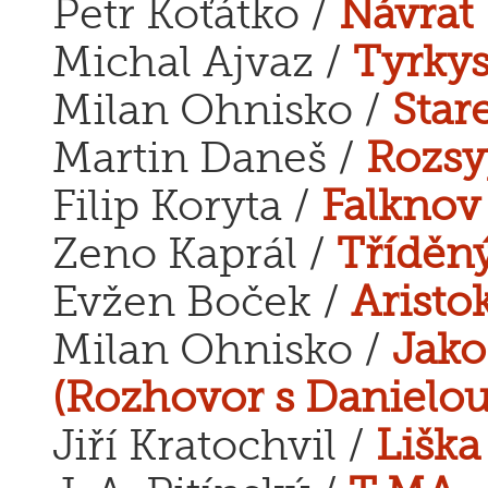
Petr Koťátko /
Návrat
Michal Ajvaz /
Tyrkys
Milan Ohnisko /
Star
Martin Daneš /
Rozsy
Filip Koryta /
Falknov
Zeno Kaprál /
Tříděn
Evžen Boček /
Aristo
Milan Ohnisko /
Jako
(Rozhovor s Danielou
Jiří Kratochvil /
Liška