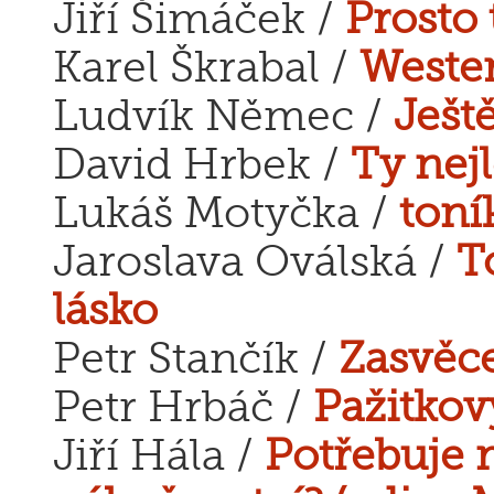
Jiří Šimáček /
Prosto 
Karel Škrabal /
Weste
Ludvík Němec /
Ješt
David Hrbek /
Ty nejl
Lukáš Motyčka /
toní
Jaroslava Oválská /
T
lásko
Petr Stančík /
Zasvěc
Petr Hrbáč /
Pažitko
Jiří Hála /
Potřebuje 