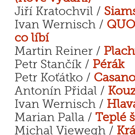
Jiří Kratochvil /
Siams
Ivan Wernisch /
QUOD
co líbí
Martin Reiner /
Plach
Petr Stančík /
Pérák
Petr Koťátko /
Casano
Antonín Přidal /
Kouz
Ivan Wernisch /
Hlav
Marian Palla /
Teplé 
Michal Viewegh /
Kr