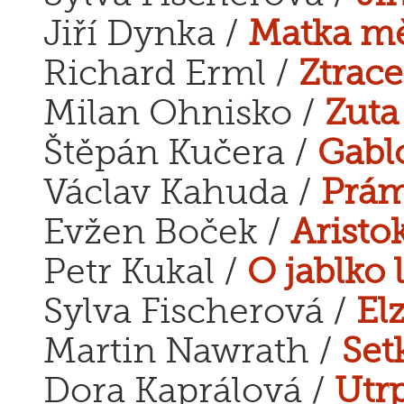
Jiří Dynka /
Matka mě
Richard Erml /
Ztrace
Milan Ohnisko /
Zuta
Štěpán Kučera /
Gabl
Václav Kahuda /
Prá
Evžen Boček /
Aristo
Petr Kukal /
O jablko 
Sylva Fischerová /
El
Martin Nawrath /
Set
Dora Kaprálová /
Utrp