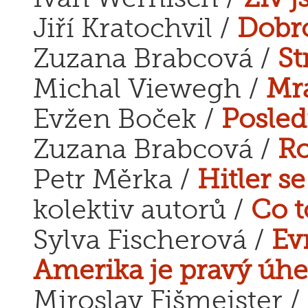
Jiří Kratochvil /
Dobro
Zuzana Brabcová /
St
Michal Viewegh /
Mrá
Evžen Boček /
Posled
Zuzana Brabcová /
Ro
Petr Měrka /
Hitler s
kolektiv autorů /
Co t
Sylva Fischerová /
Ev
Amerika je pravý úhe
Miroslav Fišmeister /