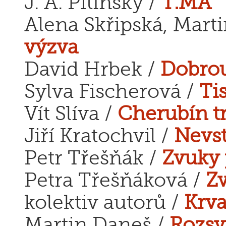
J. A. Pitínský /
T.MA
Alena Skřipská, Mart
výzva
David Hrbek /
Dobrou
Sylva Fischerová /
Ti
Vít Slíva /
Cherubín tr
Jiří Kratochvil /
Nevst
Petr Třešňák /
Zvuky
Petra Třešňáková /
Z
kolektiv autorů /
Krv
Martin Daneš /
Rozsy