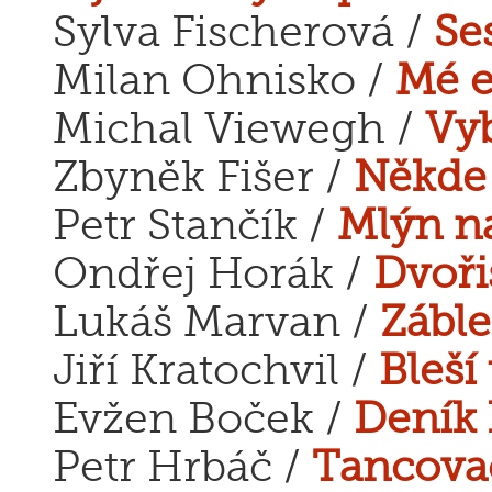
Sylva Fischerová /
Se
Milan Ohnisko /
Mé e
Michal Viewegh /
Vyb
Zbyněk Fišer /
Někde
Petr Stančík /
Mlýn n
Ondřej Horák /
Dvoři
Lukáš Marvan /
Zábl
Jiří Kratochvil /
Bleší 
Evžen Boček /
Deník 
Petr Hrbáč /
Tancova