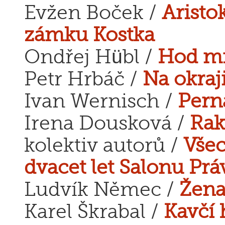
Evžen Boček /
Aristo
zámku Kostka
Ondřej Hübl /
Hod mr
Petr Hrbáč /
Na okraj
Ivan Wernisch /
Per
Irena Dousková /
Rak
kolektiv autorů /
Všec
dvacet let Salonu Prá
Ludvík Němec /
Žena
Karel Škrabal /
Kavčí 