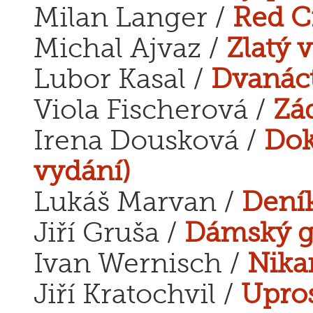
Milan Langer /
Red C
Michal Ajvaz /
Zlatý 
Lubor Kasal /
Dvanáct
Viola Fischerová /
Zá
Irena Dousková /
Dok
vydání)
Lukáš Marvan /
Deník
Jiří Gruša /
Dámský g
Ivan Wernisch /
Nik
Jiří Kratochvil /
Upros