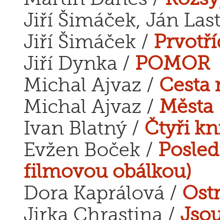
Jiří Šimáček, Ján Las
Jiří Šimáček /
Prvotří
Jiří Dynka /
POMOR
Michal Ajvaz /
Cesta 
Michal Ajvaz /
Města
Ivan Blatný /
Čtyři kn
Evžen Boček /
Posled
filmovou obálkou)
Dora Kaprálová /
Ost
Jirka Chrastina /
Jsou