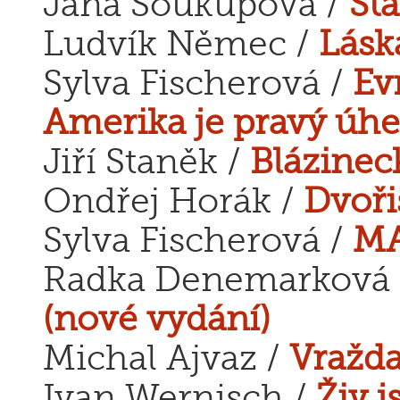
Jana Soukupová /
Šta
Ludvík Němec /
Lásk
Sylva Fischerová /
Ev
Amerika je pravý úhe
Jiří Staněk /
Blázinec
Ondřej Horák /
Dvoři
Sylva Fischerová /
M
Radka Denemarková
(nové vydání)
Michal Ajvaz /
Vražda
Ivan Wernisch /
Živ j