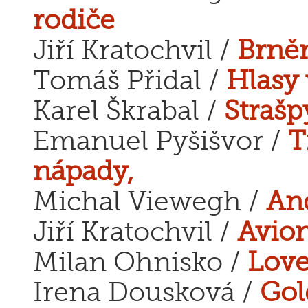
rodiče
Jiří Kratochvil /
Brně
Tomáš Přidal /
Hlasy
Karel Škrabal /
Strašp
Emanuel Pyšišvor /
T
nápady,
Michal Viewegh /
An
Jiří Kratochvil /
Avio
Milan Ohnisko /
Love
Irena Dousková /
Gol