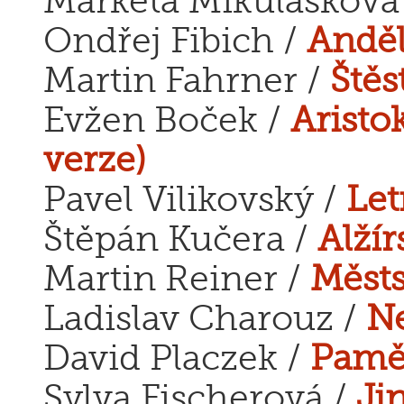
Markéta Mikulášková
Ondřej Fibich /
Anděl
Martin Fahrner /
Štěs
Evžen Boček /
Aristo
verze)
Pavel Vilikovský /
Let
Štěpán Kučera /
Alžír
Martin Reiner /
Městs
Ladislav Charouz /
Ne
David Placzek /
Pamět
Sylva Fischerová /
Ji