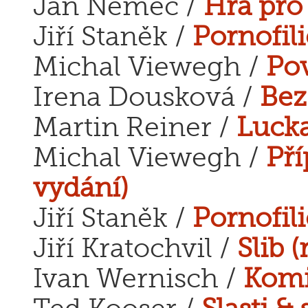
Jan Němec /
Hra pro 
Jiří Staněk /
Pornofil
Michal Viewegh /
Pov
Irena Dousková /
Bez
Martin Reiner /
Lucka
Michal Viewegh /
Pří
vydání)
Jiří Staněk /
Pornofili
Jiří Kratochvil /
Slib 
Ivan Wernisch /
Komi