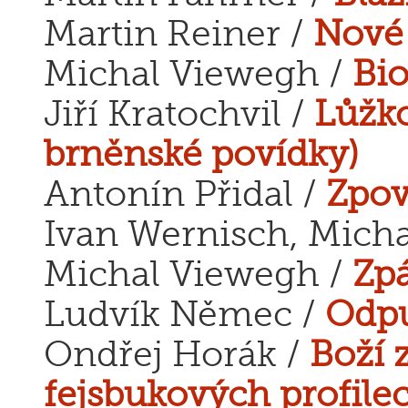
Martin Reiner /
Nové
Michal Viewegh /
Bi
Jiří Kratochvil /
Lůžko
brněnské povídky)
Antonín Přidal /
Zpov
Ivan Wernisch, Micha
Michal Viewegh /
Zpá
Ludvík Němec /
Odpu
Ondřej Horák /
Boží z
fejsbukových profile