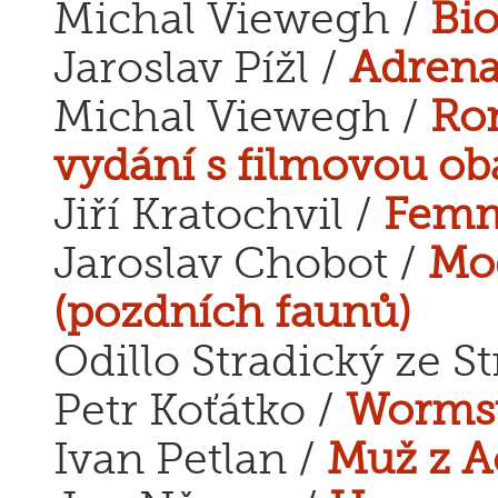
Michal Viewegh /
Bi
Jaroslav Pížl /
Adrena
Michal Viewegh /
Ro
vydání s filmovou ob
Jiří Kratochvil /
Femm
Jaroslav Chobot /
Mo
(pozdních faunů)
Odillo Stradický ze St
Petr Koťátko /
Wormsů
Ivan Petlan /
Muž z A