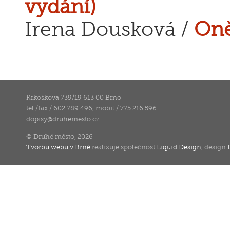
vydání)
Irena Dousková /
Oně
Krkoškova 739/19 613 00 Brno
tel./fax / 602 789 496, mobil / 775 216 596
dopisy
@
druhemesto.cz
© Druhé město, 2026
Tvorbu webu v Brně
realizuje společnost
Liquid Design
, design