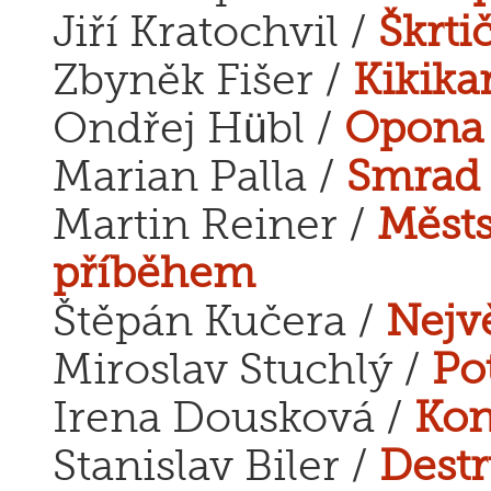
Jiří Kratochvil /
Škrti
Zbyněk Fišer /
Kikika
Ondřej Hübl /
Opona
Marian Palla /
Smrad 
Martin Reiner /
Městs
příběhem
Štěpán Kučera /
Nejvě
Miroslav Stuchlý /
Po
Irena Dousková /
Kon
Stanislav Biler /
Dest