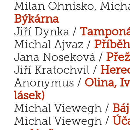
Milan Ohnisko, Micha
Býkárna
Jiří Dynka /
Tampon
Michal Ajvaz /
Příběh
Jana Noseková /
Přež
Jiří Kratochvil /
Here
Anonymus /
Olina, 
lásek)
Michal Viewegh /
Báj
Michal Viewegh /
Úča