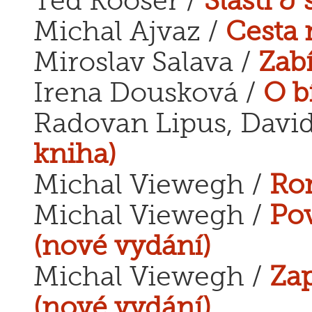
Ted Kooser /
Slasti & 
Michal Ajvaz /
Cesta 
Miroslav Salava /
Zabí
Irena Dousková /
O b
Radovan Lipus, David
kniha)
Michal Viewegh /
Ro
Michal Viewegh /
Pov
(nové vydání)
Michal Viewegh /
Zap
(nové vydání)