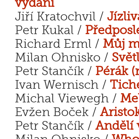
vydání
Jiří Kratochvil /
Jízli
Petr Kukal /
Předposl
Richard Erml /
Můj m
Milan Ohnisko /
Svět
Petr Stančík /
Pérák (
Ivan Wernisch /
Tich
Michal Viewegh /
Me
Evžen Boček /
Aristo
Petr Stančík /
Andělí 