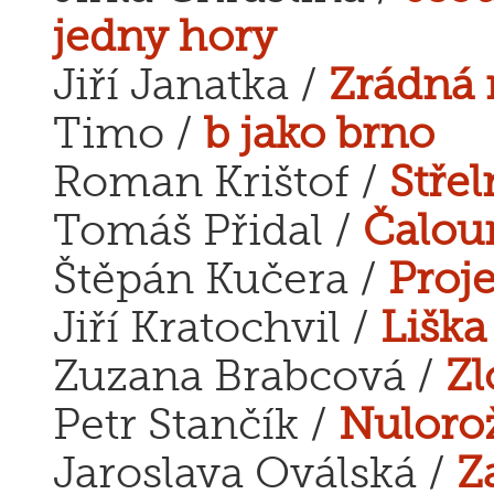
jedny hory
Jiří Janatka /
Zrádná 
Timo /
b jako brno
Roman Krištof /
Stře
Tomáš Přidal /
Čalou
Štěpán Kučera /
Proj
Jiří Kratochvil /
Liška
Zuzana Brabcová /
Zl
Petr Stančík /
Nuloro
Jaroslava Oválská /
Z