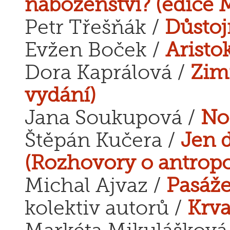
náboženství? (edice
Petr Třešňák /
Důstoj
Evžen Boček /
Aristo
Dora Kaprálová /
Zim
vydání)
Jana Soukupová /
No
Štěpán Kučera /
Jen d
(Rozhovory o antropo
Michal Ajvaz /
Pasáž
kolektiv autorů /
Krva