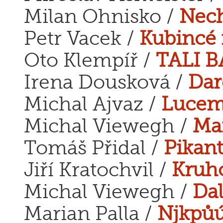
Milan Ohnisko /
Nech
Petr Vacek /
Kubincé
Oto Klempíř /
TALI 
Irena Dousková /
Dar
Michal Ajvaz /
Lucem
Michal Viewegh /
Maf
Tomáš Přidal /
Pikan
Jiří Kratochvil /
Kruho
Michal Viewegh /
Dal
Marian Palla /
Njkpůú