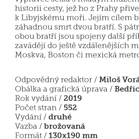
historii cesty, jež ho z Prahy přiv
k Libyjskému moři. Jejím cílem b
záhadnou smrt dvou bratří. S pát
obou bratří jsou spojeny další pří
zavádějí do ještě vzdálenějších mís
Moskva, Boston či mexická metr
Miloš Vor
Odpovědný redaktor /
Bedři
Obálka a grafická úprava /
2019
Rok vydání /
552
Počet stran /
druhé
Vydání /
brožovaná
Vazba /
130x190 mm
Formát /