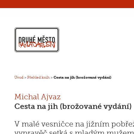
Úvod
>
Přehled knih
>
Cesta na jih (brožované vydání)
Michal Ajvaz
Cesta na jih (brožované vydání)
V malé vesničce na jižním pobřež
vypravěč setká s mladým mužem,