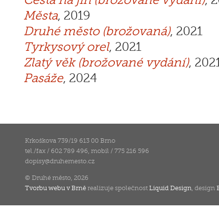
Cesta na jih (brožované vydání)
, 
Města
, 2019
Druhé město (brožovaná)
, 2021
Tyrkysový orel
, 2021
Zlatý věk (brožované vydání)
, 202
Pasáže
, 2024
Krkoškova 739/19 613 00 Brno
tel./fax / 602 789 496, mobil / 775 216 596
dopisy
@
druhemesto.cz
© Druhé město, 2026
Tvorbu webu v Brně
realizuje společnost
Liquid Design
, design