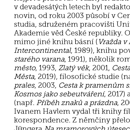
v devadesátých letech byl redakt
novin, od roku 2003 působí v Cen
studia, sdruženém pracovišti Uni
Akademie věd České republiky. O
mimo jiné knihu básní (
Vražda v 
Intercontinental
, 1989), knihu po
starého varana
, 1991), několik r
město
, 1993,
Zlatý věk
, 2001,
Cesta
Města
, 2019), filosofické studie (
prales
, 2003,
Cesta k pramenům 
Kosmos jako sebeutváření
, 2017)
(např.
Příběh znaků a prázdna
, 2
Ivanem Havlem vydal tři knihy fi
korespondence.
Z němčiny přelo
Jüngera
Na mramorových útesec