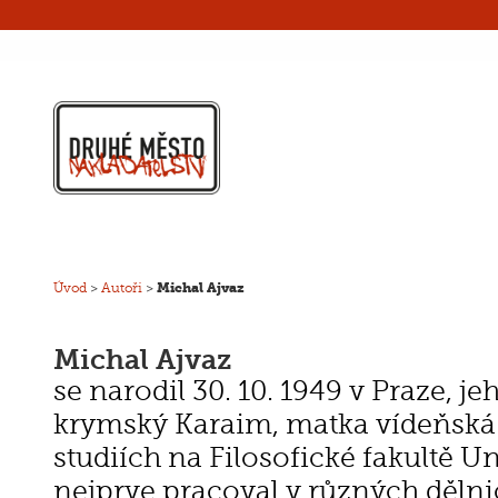
Úvod
>
Autoři
>
Michal Ajvaz
Michal Ajvaz
se narodil 30. 10. 1949 v Praze, je
krymský Karaim, matka vídeňská
studiích na Filosofické fakultě U
nejprve pracoval v různých děln