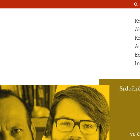
Kn
Ak
K
Au
Ed
I