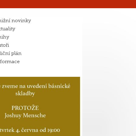
ižní novinky
tuality
nihy
toři
iční plán
nformace