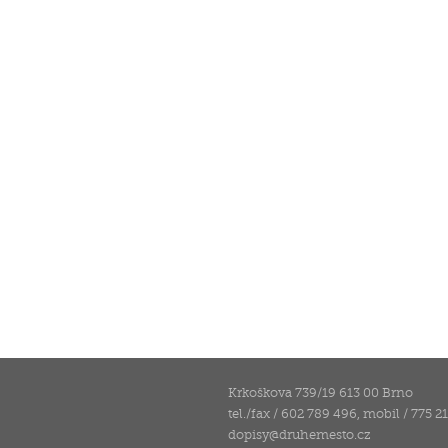
Krkoškova 739/19 613 00 Brno
tel./fax / 602 789 496, mobil / 775 2
dopisy
@
druhemesto.cz