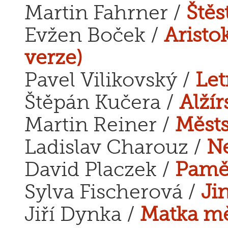
Martin Fahrner /
Štěs
Evžen Boček /
Aristo
verze)
Pavel Vilikovský /
Let
Štěpán Kučera /
Alžír
Martin Reiner /
Městs
Ladislav Charouz /
Ne
David Placzek /
Pamět
Sylva Fischerová /
Ji
Jiří Dynka /
Matka mě