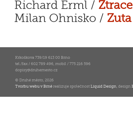
Richard Erml /
Ztrace
Milan Ohnisko /
Zuta
Krkoškova 739/19 613 00 Brno
tel./fax / 602 789 496, mobil / 775 216 596
dopisy
@
druhemesto.cz
© Druhé město, 2026
Tvorbu webu v Brně
realizuje společnost
Liquid Design
, design