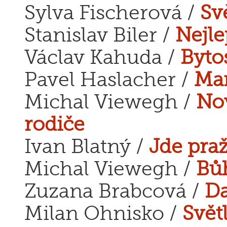
Sylva Fischerová /
Sv
Stanislav Biler /
Nejle
Václav Kahuda /
Byto
Pavel Haslacher /
Mar
Michal Viewegh /
No
rodiče
Ivan Blatný /
Jde praž
Michal Viewegh /
Bůh
Zuzana Brabcová /
Da
Milan Ohnisko /
Svět