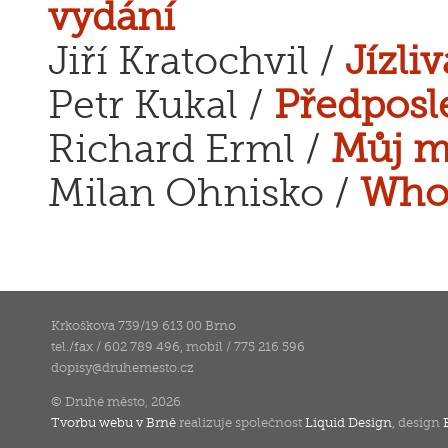
vydání
Jiří Kratochvil /
Jízli
Petr Kukal /
Předposl
Richard Erml /
Můj m
Milan Ohnisko /
Who 
Krkoškova 739/19 613 00 Brno
tel./fax / 602 789 496, mobil / 775 216 596
dopisy
@
druhemesto.cz
© Druhé město, 2026
Tvorbu webu v Brně
realizuje společnost
Liquid Design
, design