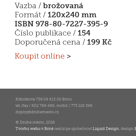
brožovaná
Vazba /
120x240 mm
Formát /
ISBN 978-80-7227-395-9
154
Číslo publikace /
199 Kč
Doporučená cena /
Koupit online
>
Krkoškova 739/19 613 00 Brno
tel./fax / 602 789 496, mobil / 775 216 596
dopisy
@
druhemesto.cz
© Druhé město, 2026
Tvorbu webu v Brně
realizuje společnost
Liquid Design
, design