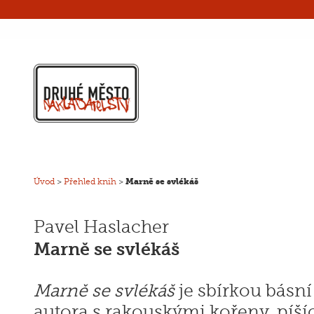
Úvod
>
Přehled knih
>
Marně se svlékáš
Pavel Haslacher
Marně se svlékáš
Marně se svlékáš
je sbírkou básní
autora s rakouskými kořeny, píší