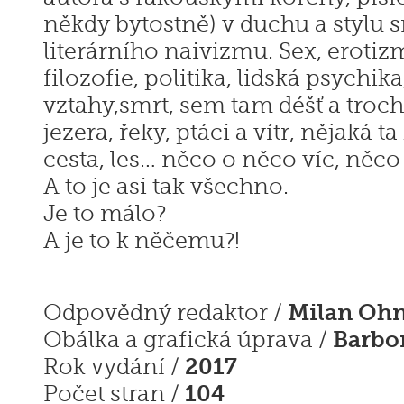
někdy bytostně) v duchu a stylu
literárního naivizmu. Sex, erotizm
filozofie, politika, lidská psychik
vztahy,smrt, sem tam déšť a troc
jezera, řeky, ptáci a vítr, nějaká ta
cesta, les… něco o něco víc, něc
A to je asi tak všechno.
Je to málo?
A je to k něčemu?!
Milan Ohn
Odpovědný redaktor /
Barbo
Obálka a grafická úprava /
2017
Rok vydání /
104
Počet stran /