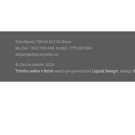
Krkoškova 739/19 613 00 Brno
tel./fax / 602 789 496, mobil / 775 216 596
dopisy
@
druhemesto.cz
© Druhé město, 2026
Tvorbu webu v Brně
realizuje společnost
Liquid Design
, design