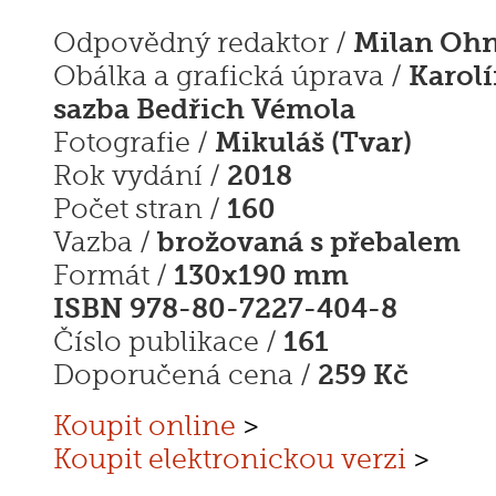
Milan Ohn
Odpovědný redaktor /
Karolí
Obálka a grafická úprava /
sazba Bedřich Vémola
Mikuláš (Tvar)
Fotografie /
2018
Rok vydání /
160
Počet stran /
brožovaná s přebalem
Vazba /
130x190 mm
Formát /
ISBN 978-80-7227-404-8
161
Číslo publikace /
259 Kč
Doporučená cena /
Koupit online
>
Koupit elektronickou verzi
>