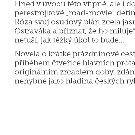
Hned v úvodu této vtipné, ale i 
perestrojkové „road-movie“ defin
Róza svůj osudový plán zcela jasn
Ostraváka a přiznat, že ho miluje“.
netuší, jak těžký úkol to bude…
Novela o krátké prázdninové cest
příběhem čtveřice hlavních prota
originálním zrcadlem doby, zdánli
nehybné jako hladina českých ry