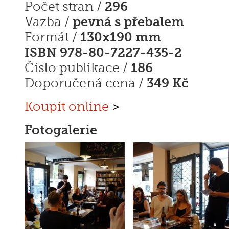
296
Počet stran /
pevná s přebalem
Vazba /
130x190 mm
Formát /
ISBN 978-80-7227-435-2
186
Číslo publikace /
349 Kč
Doporučená cena /
Koupit online
>
Fotogalerie