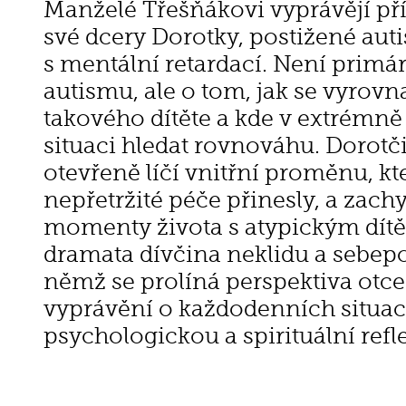
Manželé Třešňákovi vyprávějí př
své dcery Dorotky, postižené au
s mentální retardací. Není primá
autismu, ale o tom, jak se vyrov
takového dítěte a kde v extrémně
situaci hledat rovnováhu. Dorotčin
otevřeně líčí vnitřní proměnu, kt
nepřetržité péče přinesly, a zach
momenty života s atypickým dítět
dramata dívčina neklidu a sebepo
němž se prolíná perspektiva otce 
vyprávění o každodenních situac
psychologickou a spirituální refle