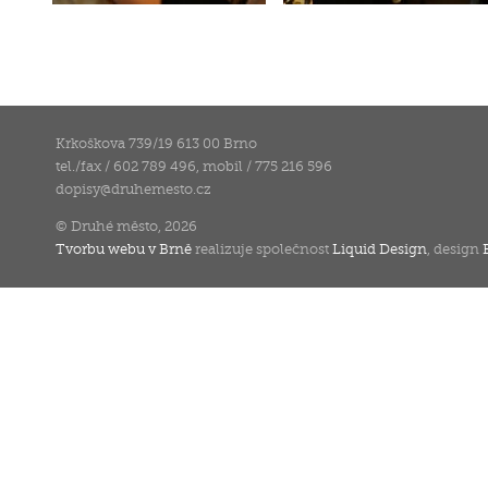
Krkoškova 739/19 613 00 Brno
tel./fax / 602 789 496, mobil / 775 216 596
dopisy
@
druhemesto.cz
© Druhé město, 2026
Tvorbu webu v Brně
realizuje společnost
Liquid Design
, design