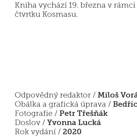
Kniha vychází 19. března v rámc
čtvrtku Kosmasu.
Miloš Vor
Odpovědný redaktor /
Bedři
Obálka a grafická úprava /
Petr Třešňák
Fotografie /
Yvonna Lucká
Doslov /
2020
Rok vydání /