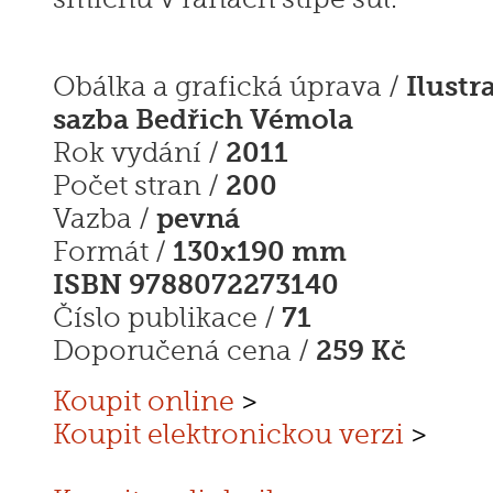
Ilustr
Obálka a grafická úprava /
sazba Bedřich Vémola
2011
Rok vydání /
200
Počet stran /
pevná
Vazba /
130x190 mm
Formát /
ISBN 9788072273140
71
Číslo publikace /
259 Kč
Doporučená cena /
Koupit online
>
Koupit elektronickou verzi
>