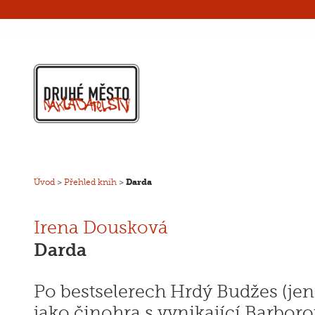
Úvod
>
Přehled knih
>
Darda
Irena Dousková
Darda
Po bestselerech Hrdý Budžes (jenž
jako činohra s vynikající Barbo