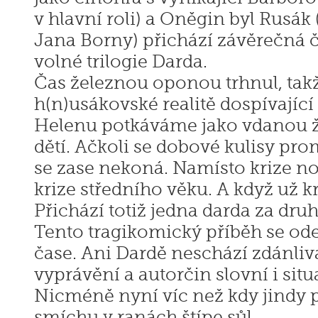
v hlavní roli) a Oněgin byl Rusák 
Jana Borny) přichází závěrečná č
volné trilogie Darda.
Čas železnou oponou trhnul, takž
h(n)usákovské realitě dospívajíc
Helenu potkáváme jako vdanou 
dětí. Ačkoli se dobové kulisy pro
se zase nekoná. Namísto krize no
krize středního věku. A když už kr
Přichází totiž jedna darda za dru
Tento tragikomický příběh se od
čase. Ani Dardě neschází zdánliv
vyprávění a autorčin slovní i sit
Nicméně nyní víc než kdy jindy pl
smíchu v ranách štípe sůl.