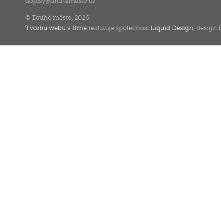
dopisy
@
druhemesto.cz
© Druhé město, 2026
Tvorbu webu v Brně
realizuje společnost
Liquid Design
, design