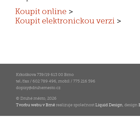
Koupit online
>
Koupit elektronickou verzi
>
Krkoškova 739/19 613 00 Brno
tel./fax / 602 789 496, mobil / 775 216 596
dopisy
@
druhemesto.cz
© Druhé město, 2026
Tvorbu webu v Brně
realizuje společnost
Liquid Design
, design