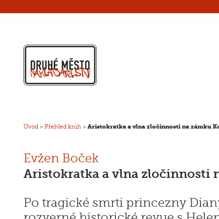
Úvod
>
Přehled knih
>
Aristokratka a vlna zločinnosti na zámku K
Evžen Boček
Aristokratka a vlna zločinnosti
Po tragické smrti princezny Diany
rozverné historické revue s Hel