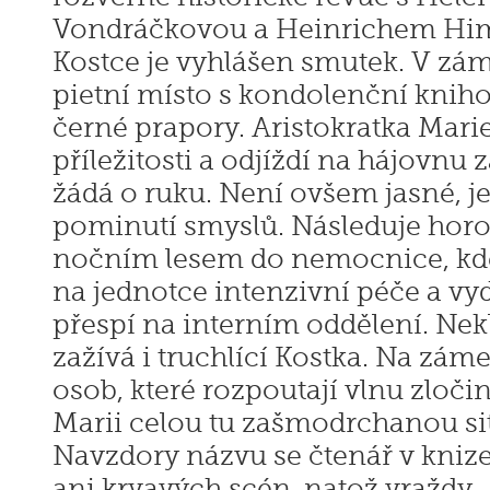
Vondráčkovou a Heinrichem Hi
Kostce je vyhlášen smutek. V zám
pietní místo s kondolenční kniho
černé prapory. Aristokratka Mari
příležitosti a odjíždí na hájovnu 
žádá o ruku. Není ovšem jasné, je
pominutí smyslů. Následuje horo
nočním lesem do nemocnice, kde
na jednotce intenzivní péče a v
přespí na interním oddělení. Ne
zažívá i truchlící Kostka. Na zám
osob, které rozpoutají vlnu zločin
Marii celou tu zašmodrchanou sit
Navzdory názvu se čtenář v knize
ani krvavých scén, natož vraždy