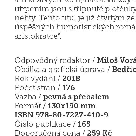
utrpením jsou skřípnuté ploténk
nehty. Tento titul je již čtvrtým 
úspěšných humoristických romá
aristokratce“.
Miloš Vor
Odpovědný redaktor /
Bedři
Obálka a grafická úprava /
2018
Rok vydání /
176
Počet stran /
pevná s přebalem
Vazba /
130x190 mm
Formát /
ISBN 978-80-7227-410-9
165
Číslo publikace /
259 Kč
Doporučená cena /