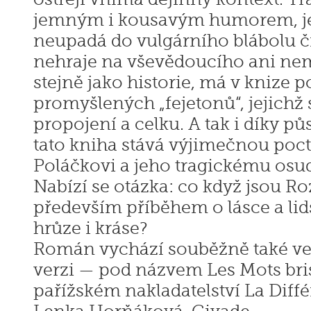
jemným i kousavým humorem, j
neupadá do vulgárního blábolu či
nehraje na vševědoucího ani nemo
stejně jako historie, má v knize 
promyšlených „fejetonů“, jejichž s
propojení a celku. A tak i díky p
tato kniha stává výjimečnou poc
Poláčkovi a jeho tragickému osu
Nabízí se otázka: co když jsou R
především příběhem o lásce a lids
hrůze i kráse?
Román vychází souběžně také ve
verzi — pod názvem Les Mots bri
pařížském nakladatelství La Diff