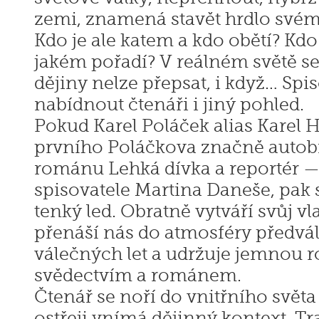
zemi, znamená stavět hrdlo svému
Kdo je ale katem a kdo obětí? Kdo
jakém pořadí? V reálném světě se
dějiny nelze přepsat, i když… Sp
nabídnout čtenáři i jiný pohled.
Pokud Karel Poláček alias Karel 
prvního Poláčkova značně autob
románu Lehká dívka a reportér —
spisovatele Martina Daneše, pak s
tenký led. Obratně vytváří svůj vla
přenáší nás do atmosféry předvá
válečných let a udržuje jemnou
svědectvím a románem.
Čtenář se noří do vnitřního světa
ostřeji vnímá dějinný kontext. Tr