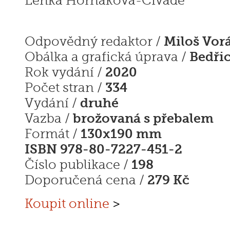
Lenka Horňáková-Civade
Miloš Vor
Odpovědný redaktor /
Bedři
Obálka a grafická úprava /
2020
Rok vydání /
334
Počet stran /
druhé
Vydání /
brožovaná s přebalem
Vazba /
130x190 mm
Formát /
ISBN 978-80-7227-451-2
198
Číslo publikace /
279 Kč
Doporučená cena /
Koupit online
>