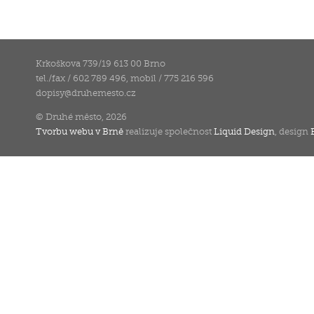
Krkoškova 739/19 613 00 Brno
tel./fax / 602 789 496, mobil / 775 216 596
dopisy
@
druhemesto.cz
© Druhé město, 2026
Tvorbu webu v Brně
realizuje společnost
Liquid Design
, design