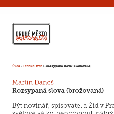
Úvod
>
Přehled knih
>
Rozsypaná slova (brožovaná)
Martin Daneš
Rozsypaná slova (brožovaná)
Být novinář, spisovatel a Žid v P
světové války, neprchnout, nýbrž 