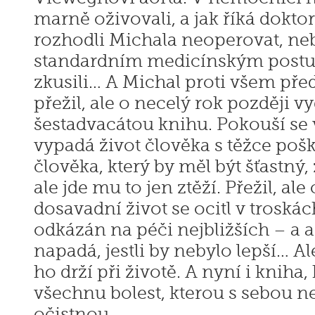
marně oživovali, a jak říká doktor
rozhodli Michala neoperovat, neby
standardním medicínským postu
zkusili… A Michal proti všem př
přežil, ale o necelý rok později 
šestadvacátou knihu. Pokouší se v
vypadá život člověka s těžce p
člověka, který by měl být šťastný,
ale jde mu to jen ztěží. Přežil, ale
dosavadní život se ocitl v troskách
odkázán na péči nejbližších – a až
napadá, jestli by nebylo lepší… Ale
ho drží při životě. A nyní i kniha, 
všechnu bolest, kterou s sebou n
očistnou.