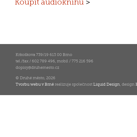
Koupit audioknihu
>
Krkoškova 739/19 613 00 Brno
tel./fax / 602 789 496, mobil / 775 216 596
dopisy
@
druhemesto.cz
© Druhé město, 2026
Tvorbu webu v Brně
realizuje společnost
Liquid Design
, design