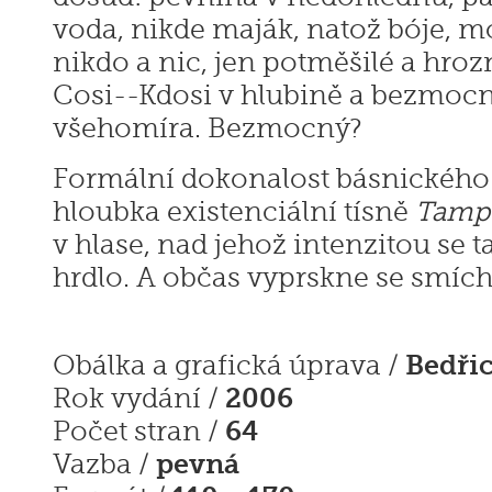
voda, nikde maják, natož bóje, m
nikdo a nic, jen potměšilé a hroz
Cosi--Kdosi v hlubině a bezmoc
všehomíra. Bezmocný?
Formální dokonalost básnického
hloubka existenciální tísně
Tamp
v hlase, nad jehož intenzitou se ta
hrdlo. A občas vyprskne se smích
Bedři
Obálka a grafická úprava /
2006
Rok vydání /
64
Počet stran /
pevná
Vazba /