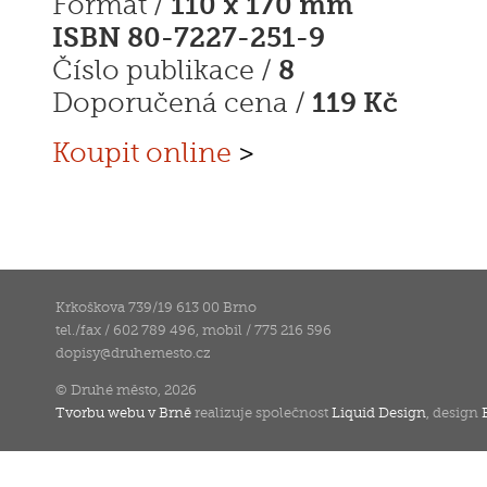
110 x 170 mm
Formát /
ISBN 80-7227-251-9
8
Číslo publikace /
119 Kč
Doporučená cena /
Koupit online
>
Krkoškova 739/19 613 00 Brno
tel./fax / 602 789 496, mobil / 775 216 596
dopisy
@
druhemesto.cz
© Druhé město, 2026
Tvorbu webu v Brně
realizuje společnost
Liquid Design
, design