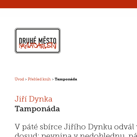
Úvod
>
Přehled knih
>
Tamponáda
Jiří Dynka
Tamponáda
V páté sbírce Jiřího Dynku odvál 
dosud: pevnina v nedohlednu, pál