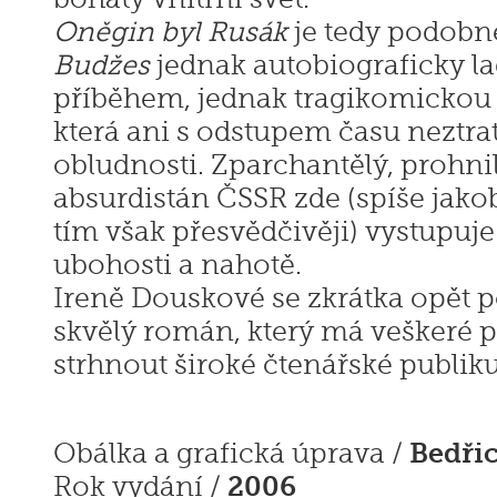
Oněgin byl Rusák
je tedy podobn
Budžes
jednak autobiograficky 
příběhem, jednak tragikomickou
která ani s odstupem času neztrat
obludnosti. Zparchantělý, prohn
absurdistán ČSSR zde (spíše ja
tím však přesvědčivěji) vystupuje
ubohosti a nahotě.
Ireně Douskové se zkrátka opět p
skvělý román, který má veškeré 
strhnout široké čtenářské publik
Bedři
Obálka a grafická úprava /
2006
Rok vydání /