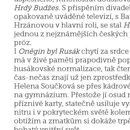
Hrdý Bud­žes
. S přispěním divade
opakovaně uváděné televizí, s B
Hrzánovou v hlavní roli, se stal
H
jednou z nejznámějších českých
próz.
I
Oněgin byl Rusák
chytí za srdce
má v živé paměti prapodivně po
husákovské normalizace, tak čten
čas-nečas znají už jen zprostřed
Helena Součková se přes kádrové
na gymnázium. Přestože jí osud 
příznivé karty, statečně usiluje v
nitru i v pokryteckém světě kol
obtížím a zmatkům si dokáže trp
bohatý vnitřní svět.