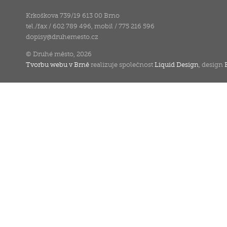
Krkoškova 739/19 613 00 Brno
tel./fax / 602 789 496, mobil / 775 216 596
dopisy
@
druhemesto.cz
© Druhé město, 2026
Tvorbu webu v Brně
realizuje společnost
Liquid Design
, design