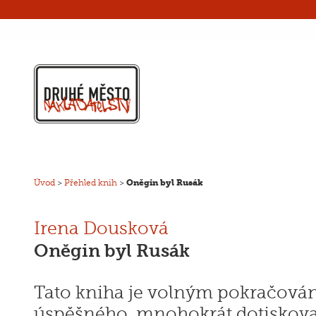
Úvod
>
Přehled knih
>
Oněgin byl Rusák
Irena Dousková
Oněgin byl Rusák
Tato kniha je volným pokračov
úspěšného, mnohokrát dotiskova