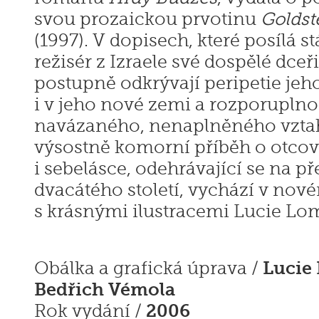
svou prozaickou prvotinu
Goldst
(1997). V dopisech, které posílá s
režisér z Izraele své dospělé dceř
postupně odkrývají peripetie jeh
i v jeho nové zemi a rozporupln
navázaného, nenaplněného vzta
výsostně komorní příběh o otcov
i sebelásce, odehrávající se na př
dvacátého století, vychází v nov
s krásnými ilustracemi Lucie Lo
Lucie
Obálka a grafická úprava /
Bedřich Vémola
2006
Rok vydání /