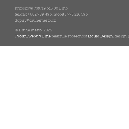
Krkoškova 739/19 613 00 Brno
tel./fax / 602 789 496, mobil / 775 216 596
dopisy
@
druhemesto.cz
© Druhé město, 2026
Tvorbu webu v Brně
realizuje společnost
Liquid Design
, design