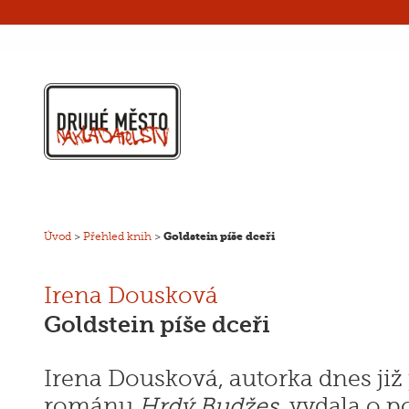
Úvod
>
Přehled knih
>
Goldstein píše dceři
Irena Dousková
Goldstein píše dceři
Irena Dousková, autorka dnes již
románu
Hrdý Budžes
, vydala o p