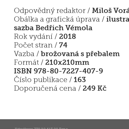
Miloš Vor
Odpovědný redaktor /
ilustr
Obálka a grafická úprava /
sazba Bedřich Vémola
2018
Rok vydání /
74
Počet stran /
brožovaná s přebalem
Vazba /
210x210mm
Formát /
ISBN 978-80-7227-407-9
163
Číslo publikace /
249 Kč
Doporučená cena /