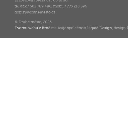
Krkoškova 739/19 613 00 Brno
tel./fax / 602 789 496, mobil / 775 216 596
dopisy
@
druhemesto.cz
© Druhé město, 2026
Tvorbu webu v Brně
realizuje společnost
Liquid Design
, design