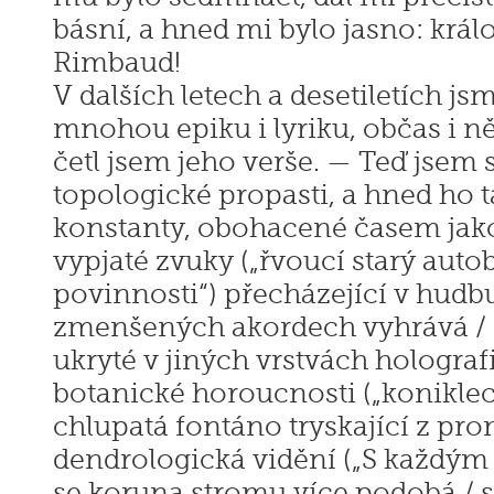
básní, a hned mi bylo jasno: krá
Rimbaud!
V dalších letech a desetiletích js
mnohou epiku i lyriku, občas i ně
četl jsem jeho verše. — Teď jsem 
topologické propasti, a hned ho
konstanty, obohacené časem jak
vypjaté zvuky („řvoucí starý auto
povinnosti“) přecházející v hudb
zmenšených akordech vyhrává / 
ukryté v jiných vrstvách holograf
botanické horoucnosti („konikleci
chlupatá fontáno tryskající z pro
dendrologická vidění („S každým
se koruna stromu více podobá 