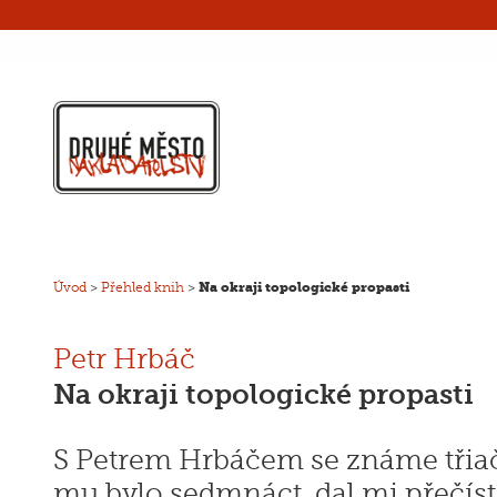
Úvod
>
Přehled knih
>
Na okraji topologické propasti
Petr Hrbáč
Na okraji topologické propasti
S Petrem Hrbáčem se známe třiačt
mu bylo sedmnáct, dal mi přečíst