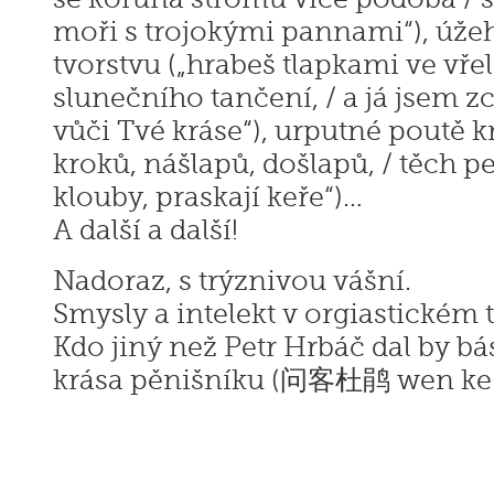
moři s trojokými pannami“), úžeh
tvorstvu („hrabeš tlapkami ve vře
slunečního tančení, / a já jsem 
vůči Tvé kráse“), urputné poutě k
kroků, nášlapů, došlapů, / těch pe
klouby, praskají keře“)…
A další a další!
Nadoraz, s trýznivou vášní.
Smysly a intelekt v orgiastickém 
Kdo jiný než Petr Hrbáč dal by b
krása pěnišníku (问客杜鹃 wen ke 
Vít S