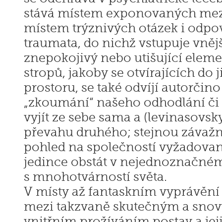
stává místem exponovaných mezi
místem trýznivých otázek i odpov
traumata, do nichž vstupuje vnějš
znepokojivý nebo utišující eleme
stropů, jakoby se otvírajících d
prostoru, se také odvíjí autorčino
„zkoumání“ našeho odhodlání či
vyjít ze sebe sama a (levinasovsk
převahu druhého; stejnou závažno
pohled na společností vyžadova
jedince obstát v nejednoznačné
s mnohotvárností světa.
V místy až fantaskním vyprávění s
mezi takzvaně skutečným a sno
vnitřním prožíváním postav a jej