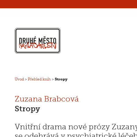
Úvod
>
Přehled knih
>
Stropy
Zuzana Brabcová
Stropy
Vnitřní drama nové prózy Zuzan
se odehrává v psychiatrické léčeb