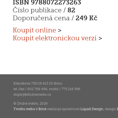
ISBN 9788072273263
82
Číslo publikace /
249 Kč
Doporučená cena /
Koupit online
>
Koupit elektronickou verzi
>
Krkoškova 739/19 613 00 Brno
tel./fax / 602 789 496, mobil / 775 216 596
dopisy
@
druhemesto.cz
© Druhé město, 2026
Tvorbu webu v Brně
realizuje společnost
Liquid Design
, design