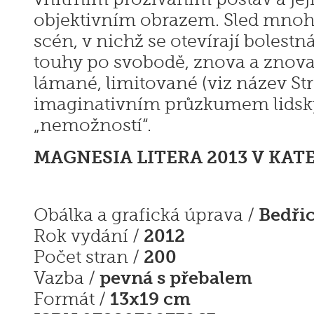
objektivním obrazem. Sled mnoh
scén, v nichž se otevírají bolestn
touhy po svobodě, znova a znov
lámané, limitované (viz název Str
imaginativním průzkumem lidsk
„nemožností“.
MAGNESIA LITERA 2013 V KAT
Bedři
Obálka a grafická úprava /
2012
Rok vydání /
200
Počet stran /
pevná s přebalem
Vazba /
13x19 cm
Formát /