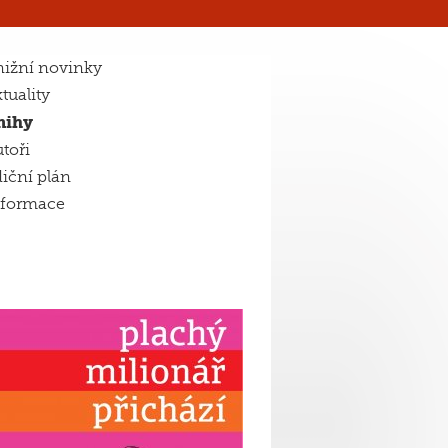
ižní novinky
tuality
nihy
toři
iční plán
nformace