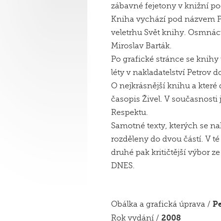
zábavné fejetony v knižní p
Kniha vychází pod názvem Pla
veletrhu Svět knihy. Osmnác
Miroslav Barták.
Po grafické stránce se knihy
léty v nakladatelství Petrov
O nejkrásnější knihu a které
časopis Živel. V současnos
Respektu.
Samotné texty, kterých se na
rozděleny do dvou částí. V té
druhé pak kritičtější výbor z
DNES.
Pe
Obálka a grafická úprava /
2008
Rok vydání /