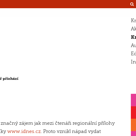
Kn
Ak
K
Au
Ed
I
ř přichází
značný zájem jak mezi čtenáři regionální přílohy
íky
www.idnes.cz
. Proto vznikl nápad vydat