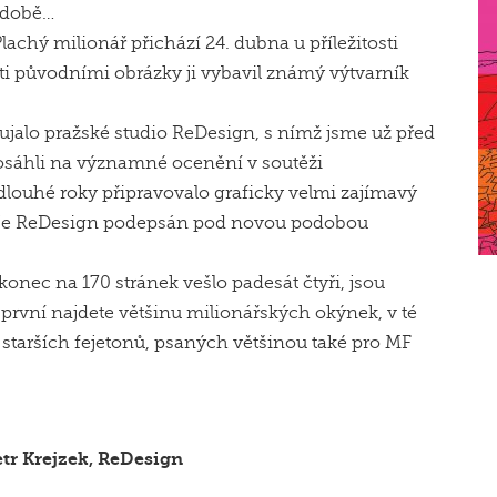
odobě…
chý milionář přichází 24. dubna u příležitosti
ti původními obrázky ji vybavil známý výtvarník
 ujalo pražské studio ReDesign, s nímž jsme už před
 dosáhli na významné ocenění v soutěži
 dlouhé roky připravovalo graficky velmi zajímavý
ti je ReDesign podepsán pod novou podobou
konec na 170 stránek vešlo padesát čtyři, jsou
 první najdete většinu milionářských okýnek, v té
e starších fejetonů, psaných většinou také pro MF
tr Krejzek, ReDesign