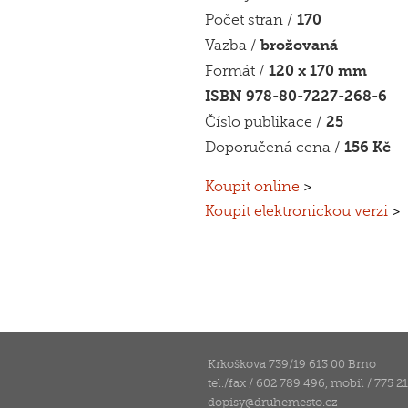
170
Počet stran /
brožovaná
Vazba /
120 x 170 mm
Formát /
ISBN 978-80-7227-268-6
25
Číslo publikace /
156 Kč
Doporučená cena /
Koupit online
>
Koupit elektronickou verzi
>
Krkoškova 739/19 613 00 Brno
tel./fax / 602 789 496, mobil / 775 2
dopisy
@
druhemesto.cz