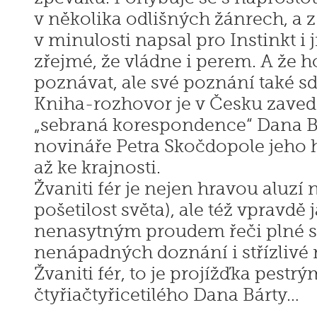
v několika odlišných žánrech, a z 
v minulosti napsal pro Instinkt i 
zřejmé, že vládne i perem. A že h
poznávat, ale své poznání také sdí
Kniha-rozhovor je v Česku zaved
„sebraná korespondence“ Dana B
novináře Petra Skočdopole jeho 
až ke krajnosti.
Žvaniti fér je nejen hravou aluzí na
pošetilost světa), ale též vpravdě
nenasytným proudem řeči plné sl
nenápadných doznání i střízlivé
Žvaniti fér, to je projížďka pestr
čtyřiačtyřicetilého Dana Bárty…