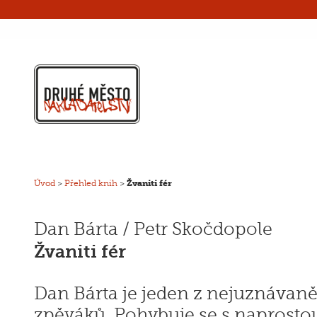
Úvod
>
Přehled knih
>
Žvaniti fér
Dan Bárta / Petr Skočdopole
Žvaniti fér
Dan Bárta je jeden z nejuznávaně
zpěváků. Pohybuje se s naprosto