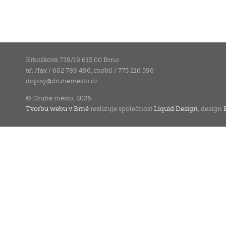
Krkoškova 739/19 613 00 Brno
tel./fax / 602 789 496, mobil / 775 216 596
dopisy
@
druhemesto.cz
© Druhé město, 2026
Tvorbu webu v Brně
realizuje společnost
Liquid Design
, design