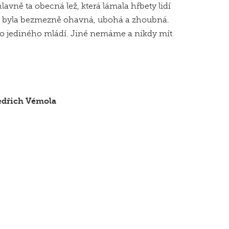
lavně ta obecná lež, která lámala hřbety lidí
, byla bezmezně ohavná, ubohá a zhoubná.
o jediného mládí. Jiné nemáme a nikdy mít
edřich Vémola