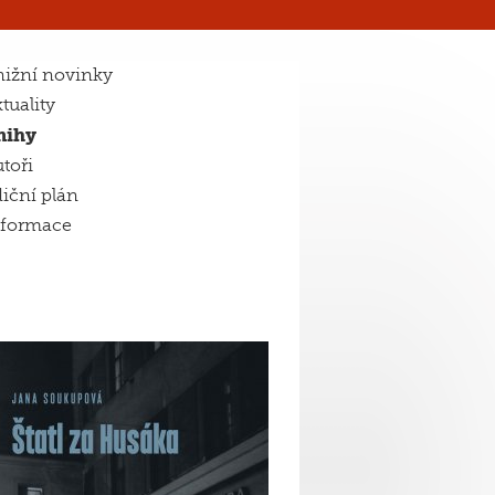
ižní novinky
tuality
nihy
toři
iční plán
nformace