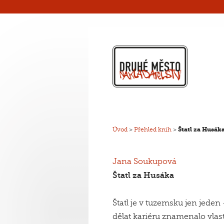
Úvod
>
Přehled knih
>
Štatl za Husák
Jana Soukupová
Štatl za Husáka
Štatl je v tuzemsku jen jede
dělat kariéru znamenalo vlast