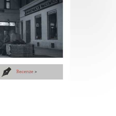
Recenze
>