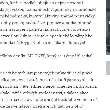
ěch, kteří si hodlali uhájit co nejvíce osobní
ádá její velkou rozmanitost. Vzpomínky na brněnské
ěnské máničky, kulturní aktivity, známé postavičky,
y doby jsou opravdu živé, protože autorka mnohé
etným zástupem pamětníků zachycuje i brněnské
nezávislou kulturu, ale také specifické lokality jako
Svoboďák či Prygl. Kniha s desítkami dobových
přílohy deníku MF DNES, který se u čtenářů setkal
t jen takových lampionových průvodů, jaké právě
lík a potvrzuje zkušenost nás, kteří jsme vyrůstali
 normální. Ale jediné, kterou jsme měli k dispozici.
vítalo každé volnější společenství, událost, akce
nížka, jak se to v době dnešní bezbřehé volnosti už
idé za své názory trpěli a jejich děti nemohly