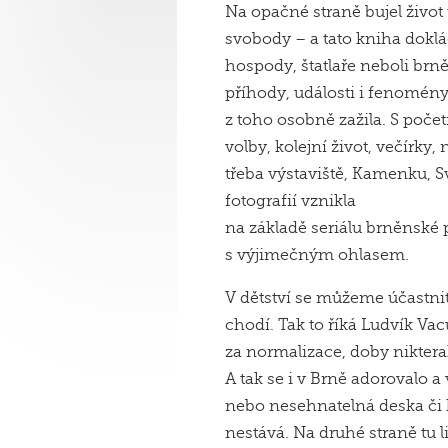
Na opačné straně bujel život t
svobody – a tato kniha dokl
hospody, štatlaře neboli brn
příhody, události i fenomén
z toho osobně zažila. S poč
volby, kolejní život, večírky, 
třeba výstaviště, Kamenku, 
fotografií vznikla
na základě seriálu brněnské 
s výjimečným ohlasem.
V dětství se můžeme účastni
chodí. Tak to říká Ludvík Vacu
za normalizace, doby nikterak
A tak se i v Brně adorovalo a 
nebo nesehnatelná deska či k
nestává. Na druhé straně tu l