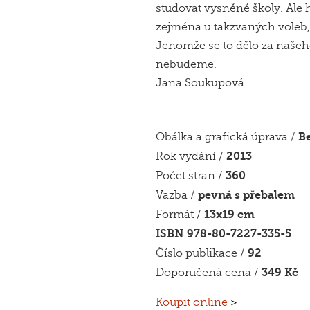
studovat vysněné školy. Ale h
zejména u takzvaných voleb
Jenomže se to dělo za našeh
nebudeme.
Jana Soukupová
B
Obálka a grafická úprava /
2013
Rok vydání /
360
Počet stran /
pevná s přebalem
Vazba /
13x19 cm
Formát /
ISBN 978-80-7227-335-5
92
Číslo publikace /
349 Kč
Doporučená cena /
Koupit online
>