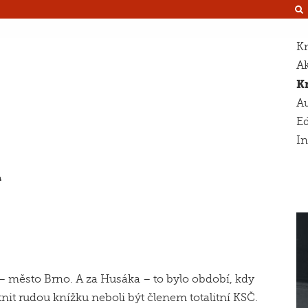
Kn
Ak
K
Au
Ed
I
a
n – město Brno. A za Husáka – to bylo období, kdy
nit rudou knížku neboli být členem totalitní KSČ.