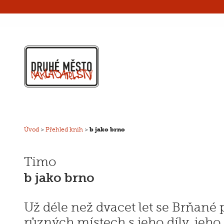
Úvod
>
Přehled knih
>
b jako brno
Timo
b jako brno
Už déle než dvacet let se Brňané 
různých místech s jeho díly, jeho 