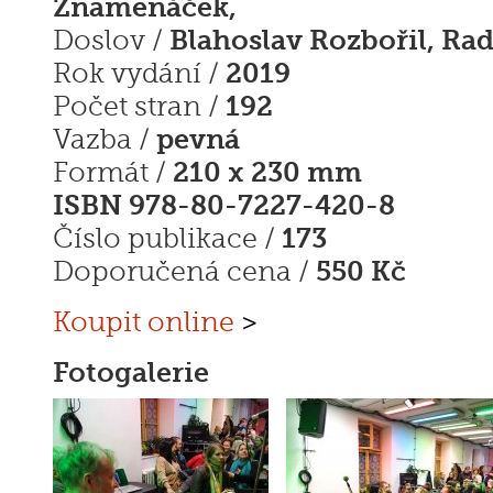
Znamenáček,
Blahoslav Rozbořil, R
Doslov /
2019
Rok vydání /
192
Počet stran /
pevná
Vazba /
210 x 230 mm
Formát /
ISBN 978-80-7227-420-8
173
Číslo publikace /
550 Kč
Doporučená cena /
Koupit online
>
Fotogalerie