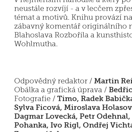
neustále rozvíjí - a v lecčem zpře
témat a motivů. Knihu provází n
zábavný komentář originálního m
Blahoslava Rozbořila a kunsthist
Wohlmutha.
Martin Re
Odpovědný redaktor /
Bedři
Obálka a grafická úprava /
Timo, Radek Babička
Fotografie /
Sylva Ficová, Miroslava Holasov
Dagmar Lovecká, Petr Odehnal, 
Pohanka, Ivo Rigl, Ondřej Vich