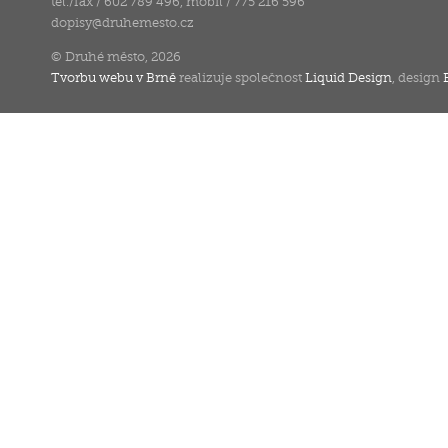
tel./fax / 602 789 496, mobil / 775 216 596
dopisy
@
druhemesto.cz
© Druhé město, 2026
Tvorbu webu v Brně
realizuje společnost
Liquid Design
, design