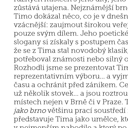
zůstává utajena. Nejznámější brně
Timo dokázal něco, co je v dnešn
vzácnější: zaujmout širokou veře
pouze svým dílem. Jeho poetické 
slogany si získaly s postupem ča
že se z Tima stal novodobý klasik
potřeboval známosti nebo silný o
Rozhodli jsme se prezentovat Ti
reprezentativním výboru... a vyjm
času a ochránit před zánikem. Ce
už několik stovek... a jsou rozt
místech nejen v Brně či v Praze.
jako brno
většinu prací soustředí
představuje Tima jako umělce, kt
v nejmenším nahodile a který po 