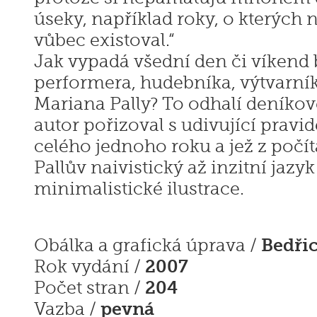
úseky, například roky, o kterých 
vůbec existoval.“
Jak vypadá všední den či víkend
performera, hudebníka, výtvarník
Mariana Pally? To odhalí deníkov
autor pořizoval s udivující pravi
celého jednoho roku a jež z počí
Pallův naivistický až inzitní jazy
minimalistické ilustrace.
Bedři
Obálka a grafická úprava /
2007
Rok vydání /
204
Počet stran /
pevná
Vazba /