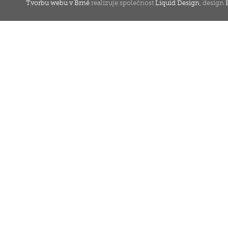
Tvorbu webu v Brně
realizuje společnost
Liquid Design
, design