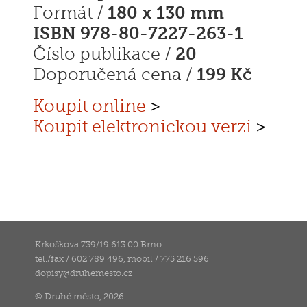
180 x 130 mm
Formát /
ISBN 978-80-7227-263-1
20
Číslo publikace /
199 Kč
Doporučená cena /
Koupit online
>
Koupit elektronickou verzi
>
Krkoškova 739/19 613 00 Brno
tel./fax / 602 789 496, mobil / 775 216 596
dopisy
@
druhemesto.cz
© Druhé město, 2026