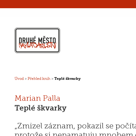
Úvod
>
Přehled knih
>
Teplé škvarky
Marian Palla
Teplé škvarky
„Zmizel záznam, pokazil se počít
protože si nepamatuju mnohem d