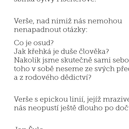
Verše, nad nimiž nás nemohou
nenapadnout otázky:
Co je osud?
Jak křehká je duše člověka?
Nakolik jsme skutečně sami sebou
toho v sobě neseme ze svých př
a z rodového dědictví?
Verše s epickou linií, jejíž mraziv
nás neopustí ještě dlouho po doč