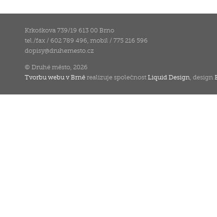
Krkoškova 739/19 613 00 Brno
tel./fax / 602 789 496, mobil / 775 216 596
dopisy
@
druhemesto.cz
© Druhé město, 2026
Tvorbu webu v Brně
realizuje společnost
Liquid Design
, design