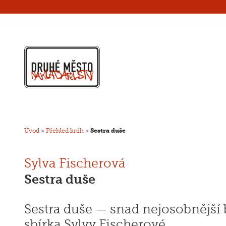
Úvod
>
Přehled knih
>
Sestra duše
Sylva Fischerová
Sestra duše
Sestra duše — snad nejosobnější
sbírka Sylvy Fischerové.