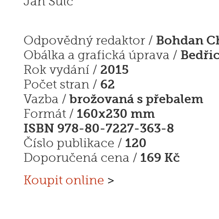
Jan Šulc
Bohdan C
Odpovědný redaktor /
Bedři
Obálka a grafická úprava /
2015
Rok vydání /
62
Počet stran /
brožovaná s přebalem
Vazba /
160x230 mm
Formát /
ISBN 978-80-7227-363-8
120
Číslo publikace /
169 Kč
Doporučená cena /
Koupit online
>