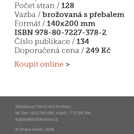
128
Počet stran /
brožovaná s přebalem
Vazba /
140x200 mm
Formát /
ISBN 978-80-7227-378-2
134
Číslo publikace /
249 Kč
Doporučená cena /
Koupit online
>
Krkoškova 739/19 613 00 Brno
tel./fax / 602 789 496, mobil / 775 216 596
dopisy
@
druhemesto.cz
© Druhé město, 2026