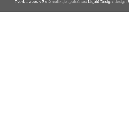
Tvorbu webu v Brně
realizuje společnost
Liquid Design
, design