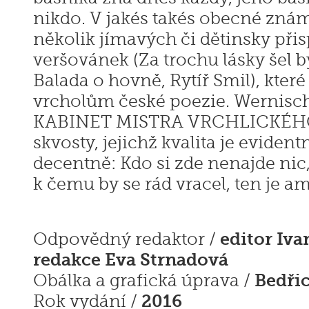
nikdo. V jakés takés obecné znám
několik jímavých či dětinsky přis
veršovánek (Za trochu lásky šel b
Balada o hovně, Rytíř Smil), které
vrcholům české poezie. Wernisc
KABINET MISTRA VRCHLICKÉHO
skvosty, jejichž kvalita je eviden
decentně: Kdo si zde nenajde nic, 
k čemu by se rád vracel, ten je a
editor Iva
Odpovědný redaktor /
redakce Eva Strnadová
Bedři
Obálka a grafická úprava /
2016
Rok vydání /