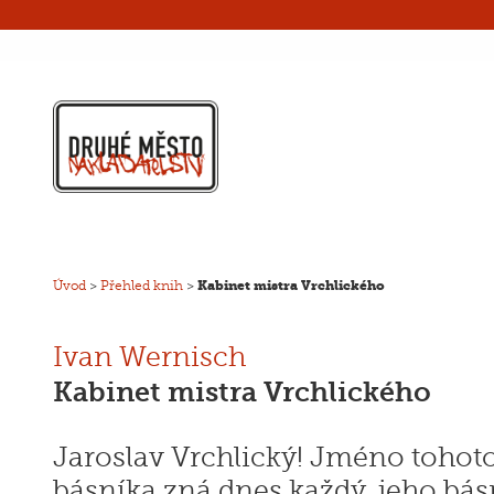
Úvod
>
Přehled knih
>
Kabinet mistra Vrchlického
Ivan Wernisch
Kabinet mistra Vrchlického
Jaroslav Vrchlický! Jméno tohot
básníka zná dnes každý, jeho bá