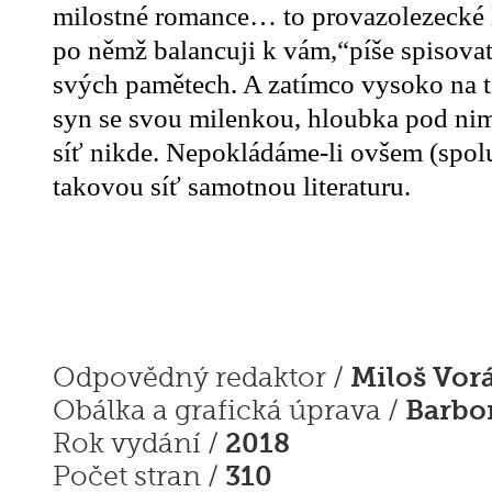
milostné romance… to provazolezecké
po němž balancuji k vám,“
píše spisova
svých pamětech. A zatímco vysoko na to
syn se svou milenkou, hloubka pod nim
síť nikde. Nepokládáme-li ovšem (spolu
takovou síť samotnou literaturu.
Miloš Vor
Odpovědný redaktor /
Barbo
Obálka a grafická úprava /
2018
Rok vydání /
310
Počet stran /