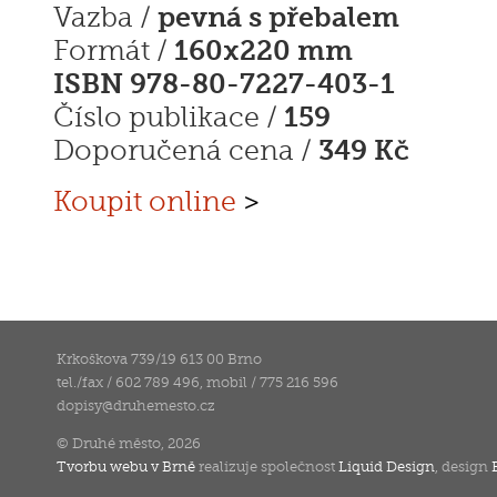
pevná s přebalem
Vazba /
160x220 mm
Formát /
ISBN 978-80-7227-403-1
159
Číslo publikace /
349 Kč
Doporučená cena /
Koupit online
>
Krkoškova 739/19 613 00 Brno
tel./fax / 602 789 496, mobil / 775 216 596
dopisy
@
druhemesto.cz
© Druhé město, 2026
Tvorbu webu v Brně
realizuje společnost
Liquid Design
, design