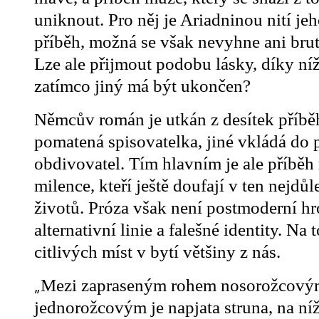
uniknout. Pro něj je Ariadninou nití jeh
příběh, možná se však nevyhne ani bru
Lze ale přijmout podobu lásky, díky níž
zatímco jiný má být ukončen?
Němcův román je utkán z desítek příběh
pomatená spisovatelka, jiné vkládá do p
obdivovatel. Tím hlavním je ale příběh
milence, kteří ještě doufají v ten nejdůl
životů. Próza však není postmoderní hrou
alternativní linie a falešné identity. Na 
citlivých míst v bytí většiny z nás.
„
Mezi zapraseným rohem nosorožcový
jednorožcovým je napjata struna, na ní