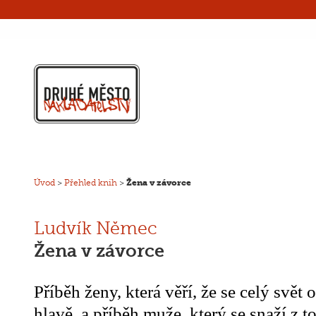
Úvod
>
Přehled knih
>
Žena v závorce
Ludvík Němec
Žena v závorce
Příběh ženy, která věří, že se celý svět 
hlavě, a příběh muže, který se snaží z t