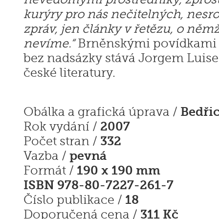
kurýry pro nás nečitelných, nes
zpráv, jen články v řetězu, o něm
nevíme.“
Brněnskými povídkami se
bez nadsázky stává Jorgem Lui
české literatury.
Bedři
Obálka a grafická úprava /
2007
Rok vydání /
332
Počet stran /
pevná
Vazba /
190 x 190 mm
Formát /
ISBN 978-80-7227-261-7
18
Číslo publikace /
311 Kč
Doporučená cena /