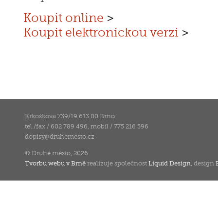
Koupit online
>
Koupit elektronickou verzi
>
Krkoškova 739/19 613 00 Brno
tel./fax / 602 789 496, mobil / 775 216 596
dopisy
@
druhemesto.cz
© Druhé město, 2026
Tvorbu webu v Brně
realizuje společnost
Liquid Design
, design