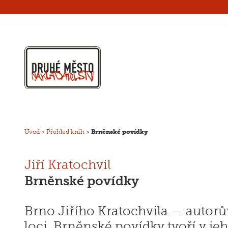
Úvod
>
Přehled knih
>
Brněnské povídky
Jiří Kratochvil
Brněnské povídky
Brno Jiřího Kratochvila — autor
loci. Brněnské povídky tvoří v jeh