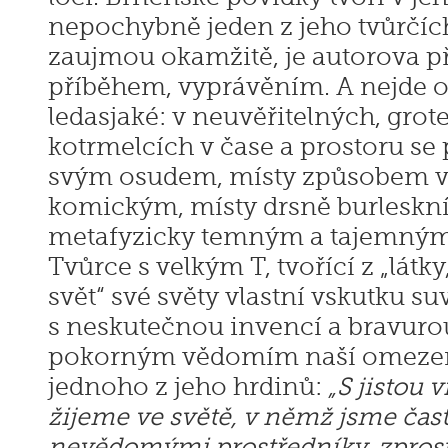
nepochybně jeden z jeho tvůrčíc
zaujmou okamžitě, je autorova p
příběhem, vyprávěním. A nejde o
ledasjaké: v neuvěřitelných, grot
kotrmelcích v čase a prostoru se 
svým osudem, místy způsobem v
komickým, místy drsně burleskní
metafyzicky temným a tajemným. 
Tvůrce s velkým T, tvořící z „látky
svět“ své světy vlastní vskutku s
s neskutečnou invencí a bravurou
pokorným vědomím naší omezeno
jednoho z jeho hrdinů:
„S jistou 
žijeme ve světě, v němž jsme čast
nevědomými prostředníky, zprostř