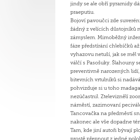
jindy se ale obří pyramidy 
praeputiu.
Bojoví pavoučci zde suverén
žádný z velících důstojníků
zámyslem. Mimoběžný inžený
fáze předstírání chlebíčků a
vyhazovu netuší, jak se měl v
válčí s Pasošuky. Šlahouny 
preventivně narozených lidí
bitevních vrtulníků si nadáv
pohvizduje si u toho madag
nezúčastnil. Zteleviznělí zo
náměstí, zazimovaní pecivál
Tancovačka na předměstí sna
nakonec ale vše dopadne t
Tam, kde jiní autoři bývají p
prostě přepnout z jedné pol