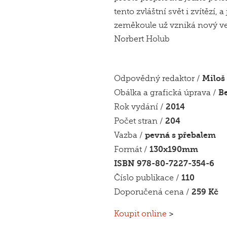
tento zvláštní svět i zvítězí,
zeměkoule už vzniká nový ve
Norbert Holub
Miloš
Odpovědný redaktor /
B
Obálka a grafická úprava /
2014
Rok vydání /
204
Počet stran /
pevná s přebalem
Vazba /
130x190mm
Formát /
ISBN 978-80-7227-354-6
110
Číslo publikace /
259 Kč
Doporučená cena /
Koupit online
>