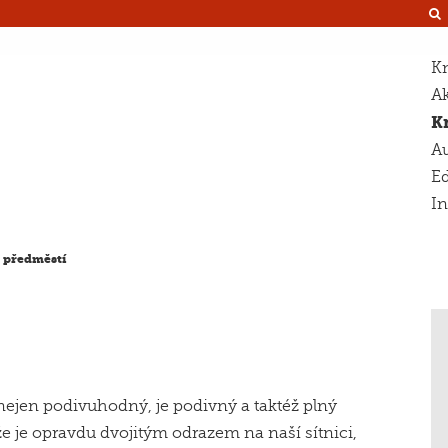
Kn
Ak
K
Au
Ed
I
 předměstí
nejen podivuhodný, je podivný a taktéž plný
e je opravdu dvojitým odrazem na naší sítnici,