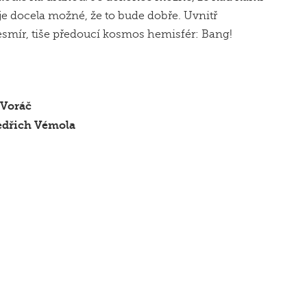
 a je docela možné, že to bude dobře. Uvnitř
smír, tiše předoucí kosmos hemisfér: Bang!
 Voráč
edřich Vémola