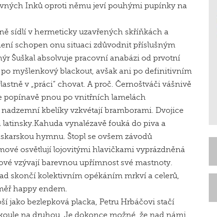
dávných Inků oproti němu jeví pouhými pupínky na
ně sídlí v hermeticky uzavřených skříňkách a
 není schopen onu situaci zdůvodnit příslušným
r Šuškal absolvuje pracovní anabázi od prvotní
ž po myšlenkový blackout, avšak ani po definitivním
lastně v „práci“ chovat. A proč. Černoštváči vášnivě
se popínavě pnou po vnitřních lamelách
, nadzemní kbelíky vzkvétají bramborami. Dvojice
á latinsky.Kahuda vynalézavě fouká do piva a
askarskou hymnu. Štopl se ovšem závodů
omové osvětlují lojovitými hlavičkami vyprázdněná
ové vzývají barevnou upřímnost své mastnoty.
d skončí kolektivním opékáním mrkví a celerů,
éměř happy endem.
loší jako bezlepková placka, Petru Hrbáčovi stačí
okoule na druhou. Je dokonce možné, že nad námi