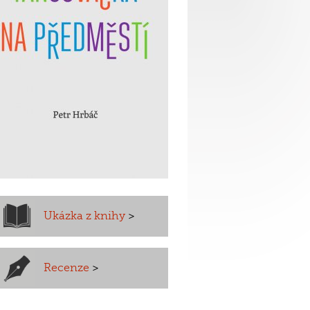
Ukázka z knihy
>
Recenze
>