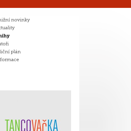
ižní novinky
tuality
nihy
toři
iční plán
nformace