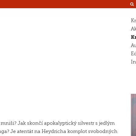
Kn
Ak
K
Au
Ed
I
ští mniši? Jak skončí apokalyptický silvestr s jedlým
ga? Je atentát na Heydricha komplot svobodných