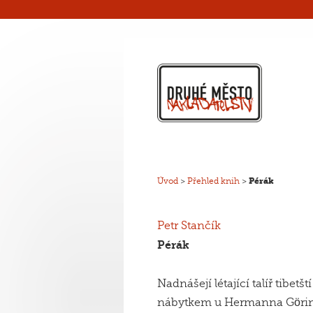
Úvod
>
Přehled knih
>
Pérák
Petr Stančík
Pérák
Nadnášejí létající talíř tibet
nábytkem u Hermanna Görin