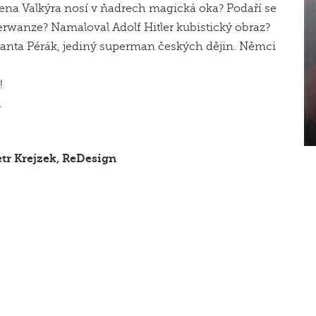
ena Valkýra nosí v ňadrech magická oka? Podaří se
erwanze? Namaloval Adolf Hitler kubistický obraz?
anta Pérák, jediný superman českých dějin. Němci
!
.
tr Krejzek, ReDesign