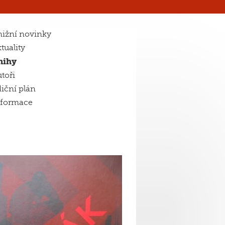
ižní novinky
tuality
nihy
toři
iční plán
nformace