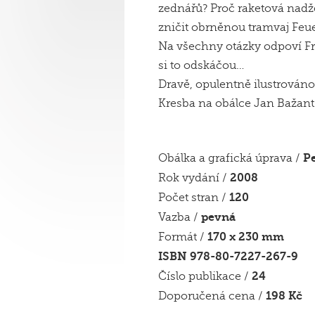
zednářů? Proč raketová nadž
zničit obrněnou tramvaj Feu
Na všechny otázky odpoví Fr
si to odskáčou…
Dravě, opulentně ilustrováno
Kresba na obálce Jan Bažant
Pe
Obálka a grafická úprava /
2008
Rok vydání /
120
Počet stran /
pevná
Vazba /
170 x 230 mm
Formát /
ISBN 978-80-7227-267-9
24
Číslo publikace /
198 Kč
Doporučená cena /