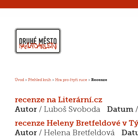
Úvod
>
Přehled knih
>
Hra pro čtyři ruce
>
Recenze
recenze na Literární.cz
Autor
Datum
/ Luboš Svoboda
/
recenze Heleny Bretfeldové v T
Autor
Dat
/ Helena Bretfeldová