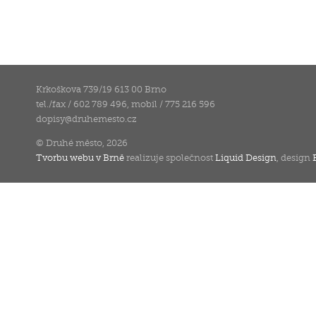
Krkoškova 739/19 613 00 Brno
tel./fax / 602 789 496, mobil / 775 216 596
dopisy
@
druhemesto.cz
© Druhé město, 2026
Tvorbu webu v Brně
realizuje společnost
Liquid Design
, design