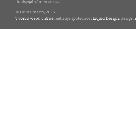
dopisy
@
druhemesto.cz
© Druhé město, 2026
Tvorbu webu v Brně
realizuje společnost
Liquid Design
, design