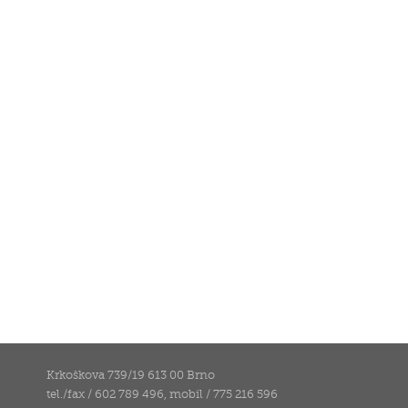
Krkoškova 739/19 613 00 Brno
tel./fax / 602 789 496, mobil / 775 216 596