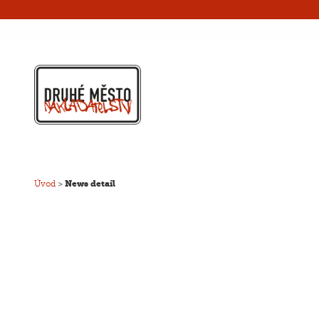
Úvod
>
News detail