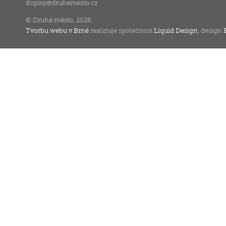
dopisy
@
druhemesto.cz
© Druhé město, 2026
Tvorbu webu v Brně
realizuje společnost
Liquid Design
, design