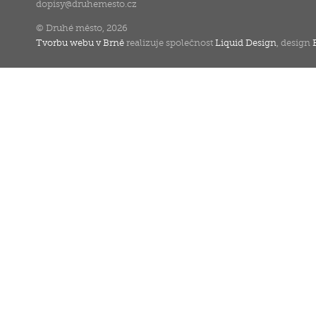
dopisy
@
druhemesto.cz
© Druhé město, 2026
Tvorbu webu v Brně
realizuje společnost
Liquid Design
, design