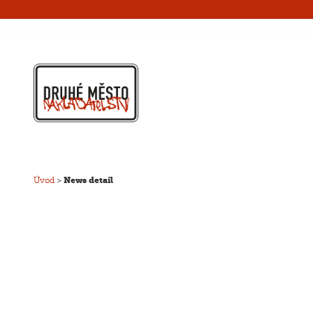
Úvod
>
News detail