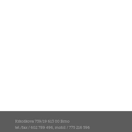
Krkoškova 739/19 613 00 Brno
tel./fax / 602 789 496, mobil / 775 216 596