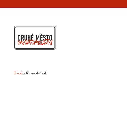
Úvod
>
News detail