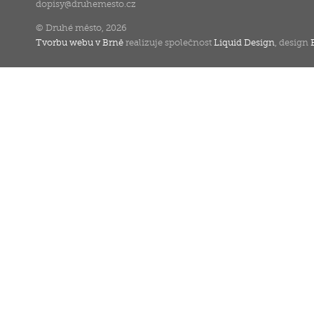
dopisy
@
druhemesto.cz
© Druhé město, 2026
Tvorbu webu v Brně
realizuje společnost
Liquid Design
, design