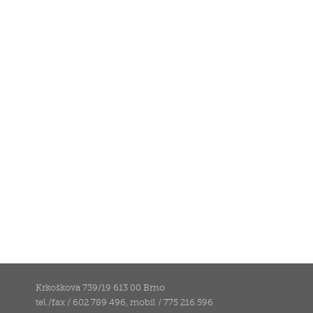
Krkoškova 739/19 613 00 Brno
tel./fax / 602 789 496, mobil / 775 216 596