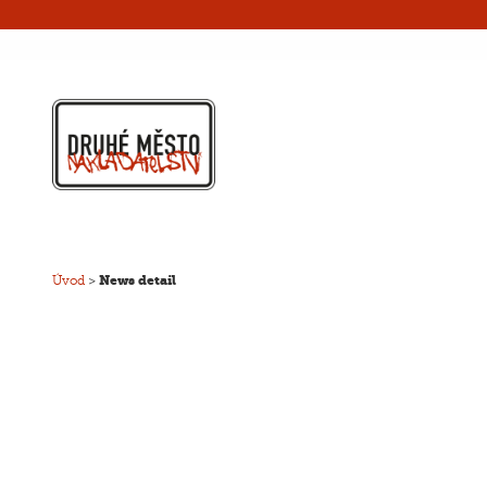
Úvod
>
News detail