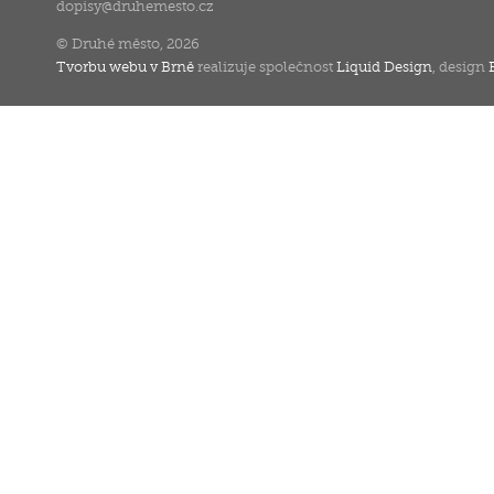
dopisy
@
druhemesto.cz
© Druhé město, 2026
Tvorbu webu v Brně
realizuje společnost
Liquid Design
, design