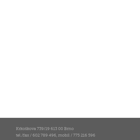
Krkoškova 739/19 613 00 Brno
tel./fax / 602 789 496, mobil / 775 216 596