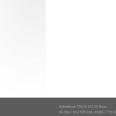
Krkoškova 739/19 613 00 Brno
tel./fax / 602 789 496, mobil / 775 2