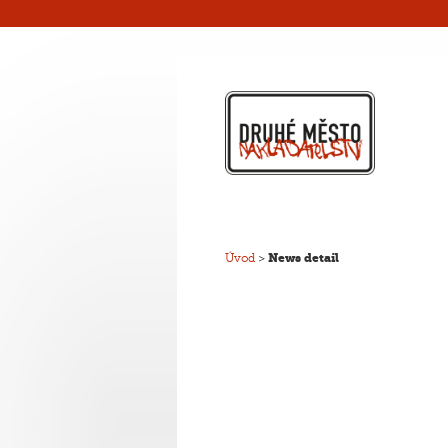
Úvod
>
News detail