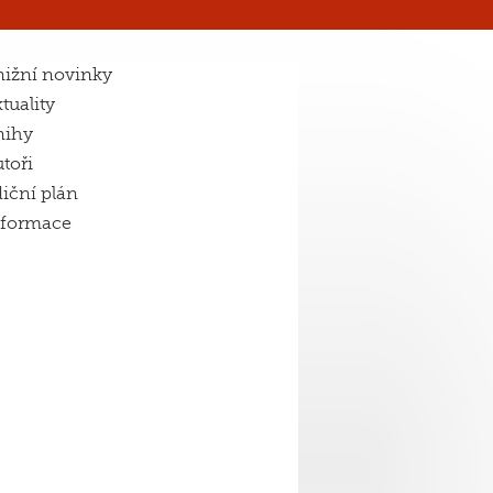
ižní novinky
tuality
nihy
toři
iční plán
nformace