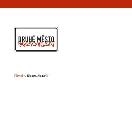
Úvod
>
News detail