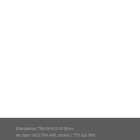
Krkoškova 739/19 613 00 Brno
tel./fax / 602 789 496, mobil / 775 216 596