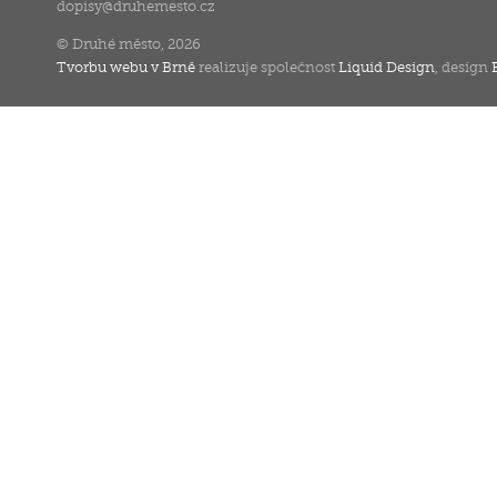
dopisy
@
druhemesto.cz
© Druhé město, 2026
Tvorbu webu v Brně
realizuje společnost
Liquid Design
, design