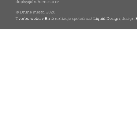
dopisy
@
druhemesto.cz
© Druhé město, 2026
Tvorbu webu v Brně
realizuje společnost
Liquid Design
, design