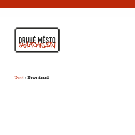
Úvod
>
News detail