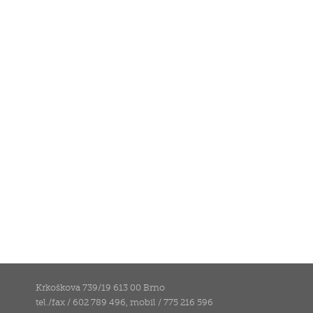
Krkoškova 739/19 613 00 Brno
tel./fax / 602 789 496, mobil / 775 216 596