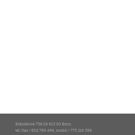
Krkoškova 739/19 613 00 Brno
tel./fax / 602 789 496, mobil / 775 216 596