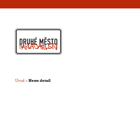
Úvod
>
News detail