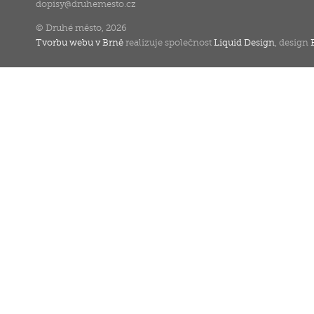
dopisy
@
druhemesto.cz
© Druhé město, 2026
Tvorbu webu v Brně
realizuje společnost
Liquid Design
, design