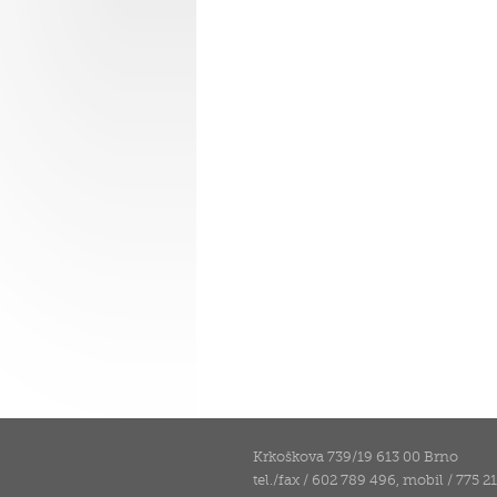
Krkoškova 739/19 613 00 Brno
tel./fax / 602 789 496, mobil / 775 2