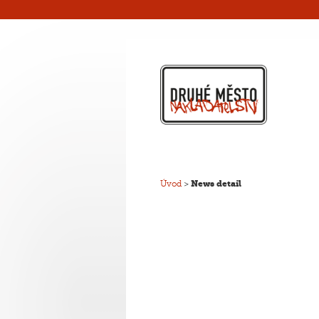
Úvod
>
News detail