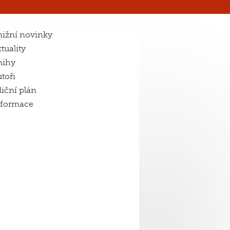
ižní novinky
tuality
nihy
toři
iční plán
nformace