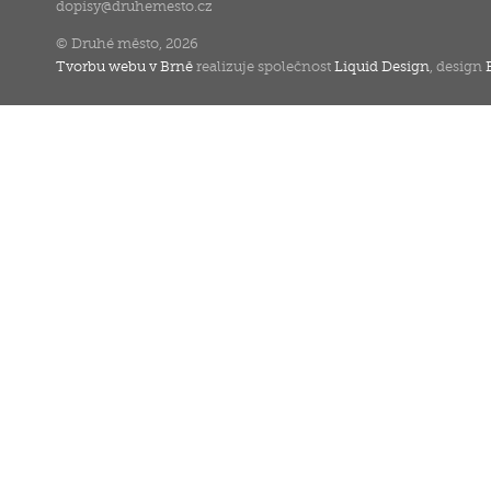
dopisy
@
druhemesto.cz
© Druhé město, 2026
Tvorbu webu v Brně
realizuje společnost
Liquid Design
, design