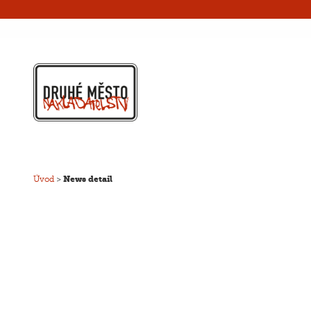
Úvod
>
News detail