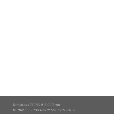
Krkoškova 739/19 613 00 Brno
tel./fax / 602 789 496, mobil / 775 216 596