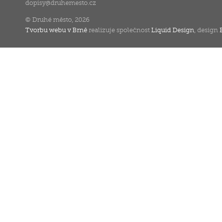
dopisy
@
druhemesto.cz
© Druhé město, 2026
Tvorbu webu v Brně
realizuje společnost
Liquid Design
, design