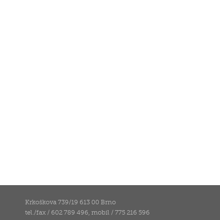
Krkoškova 739/19 613 00 Brno
tel./fax / 602 789 496, mobil / 775 216 596