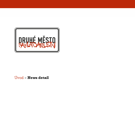
Úvod
>
News detail