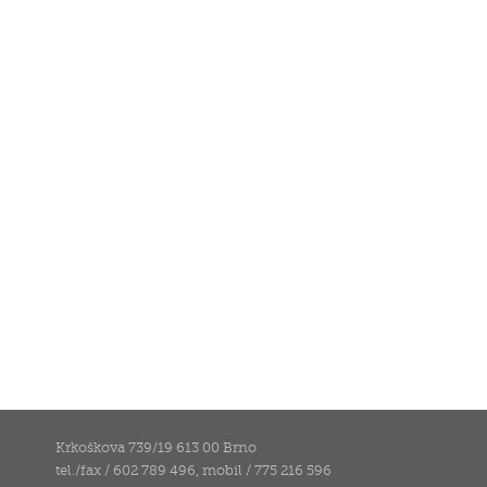
Krkoškova 739/19 613 00 Brno
tel./fax / 602 789 496, mobil / 775 216 596