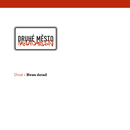
Úvod
>
News detail