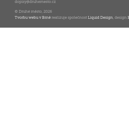
dopisy
@
druhemesto.cz
© Druhé město, 2026
Tvorbu webu v Brně
realizuje společnost
Liquid Design
, design