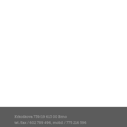
Krkoškova 739/19 613 00 Brno
tel./fax / 602 789 496, mobil / 775 216 596