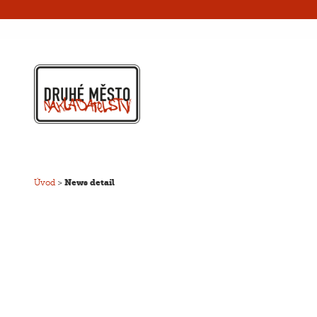
Úvod
>
News detail