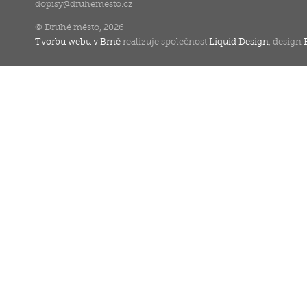
dopisy
@
druhemesto.cz
© Druhé město, 2026
Tvorbu webu v Brně
realizuje společnost
Liquid Design
, design