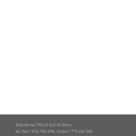
Krkoškova 739/19 613 00 Brno
tel./fax / 602 789 496, mobil / 775 216 596