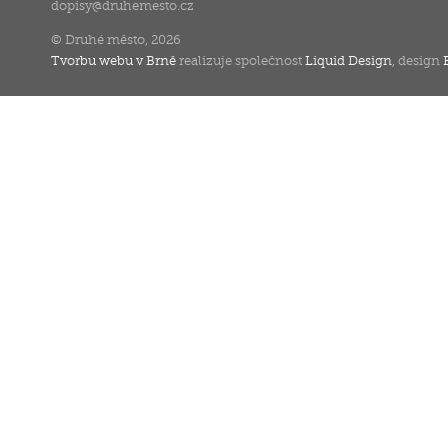
dopisy
@
druhemesto.cz
© Druhé město, 2026
Tvorbu webu v Brně
realizuje společnost
Liquid Design
, design