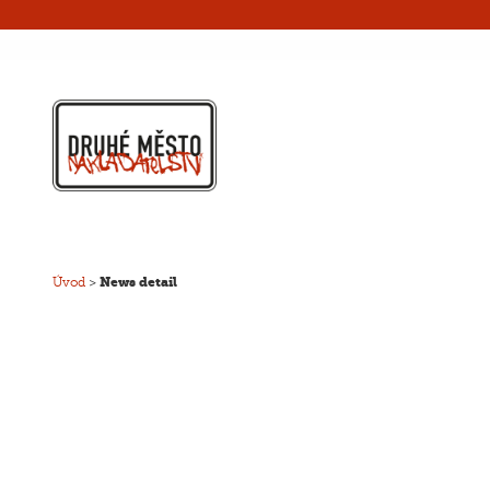
Úvod
>
News detail