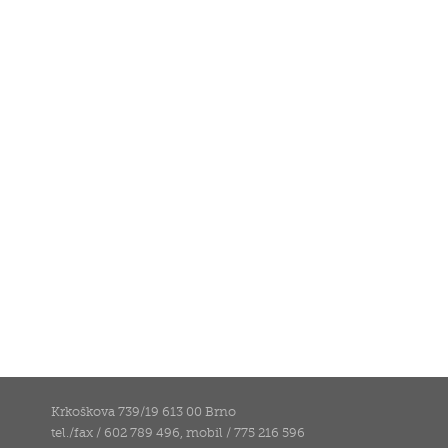
Krkoškova 739/19 613 00 Brno
tel./fax / 602 789 496, mobil / 775 216 596