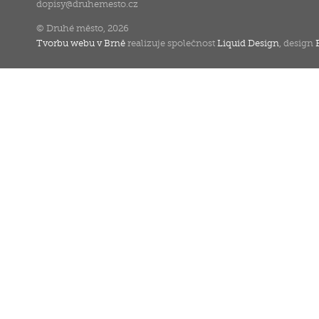
dopisy
@
druhemesto.cz
© Druhé město, 2026
Tvorbu webu v Brně
realizuje společnost
Liquid Design
, design