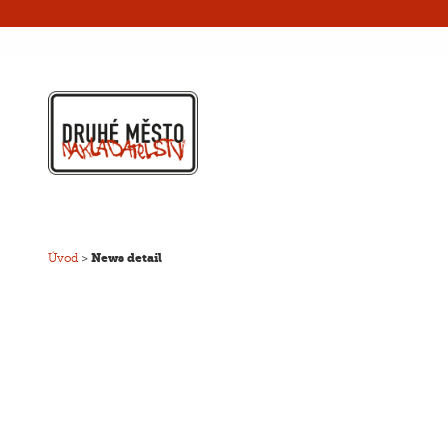
Úvod
>
News detail