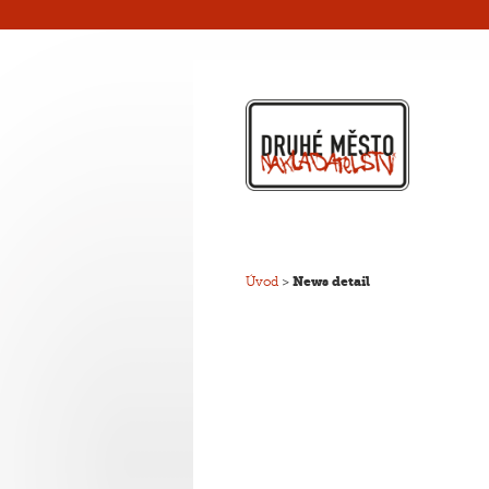
Úvod
>
News detail