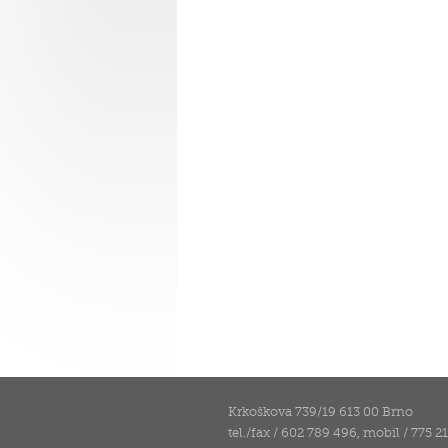
Krkoškova 739/19 613 00 Brno
tel./fax / 602 789 496, mobil / 775 2