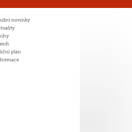
ižní novinky
tuality
nihy
toři
iční plán
nformace