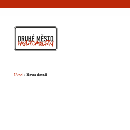
Úvod
>
News detail