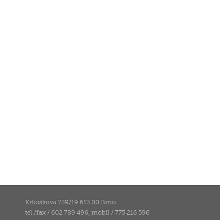
Krkoškova 739/19 613 00 Brno
tel./fax / 602 789 496, mobil / 775 216 596