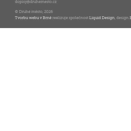
dopisy
@
druhemesto.cz
© Druhé město, 2026
Tvorbu webu v Brně
realizuje společnost
Liquid Design
, design