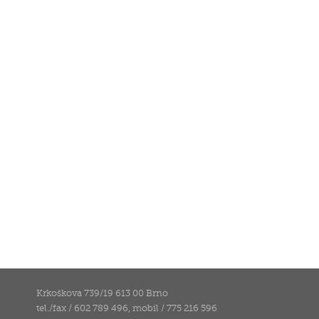
Krkoškova 739/19 613 00 Brno
tel./fax / 602 789 496, mobil / 775 216 596