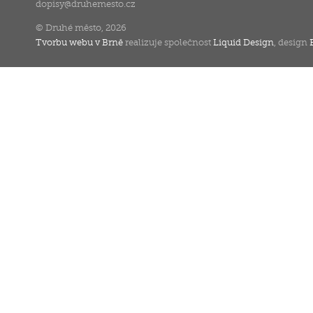
dopisy
@
druhemesto.cz
© Druhé město, 2026
Tvorbu webu v Brně
realizuje společnost
Liquid Design
, design