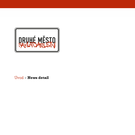
Úvod
>
News detail