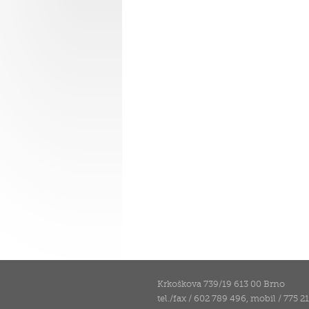
Krkoškova 739/19 613 00 Brno
tel./fax / 602 789 496, mobil / 775 2