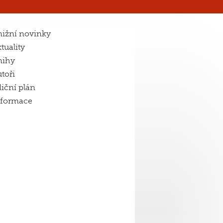
ižní novinky
tuality
nihy
toři
iční plán
nformace