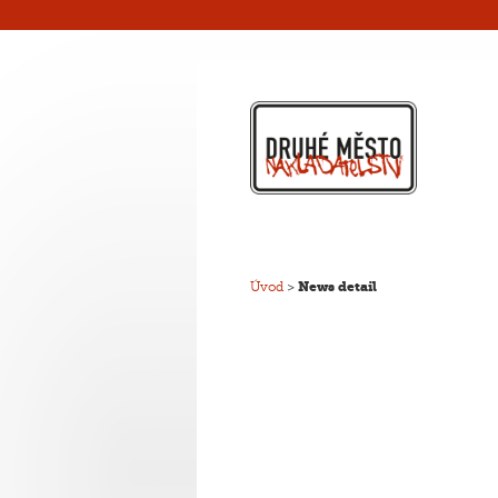
Úvod
>
News detail